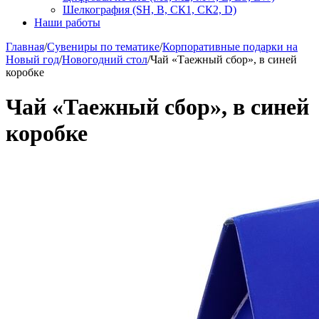
Шелкография (SH, В, СК1, СК2, D)
Наши работы
Главная
/
Сувениры по тематике
/
Корпоративные подарки на
Новый год
/
Новогодний стол
/
Чай «Таежный сбор», в синей
коробке
Чай «Таежный сбор», в синей
коробке