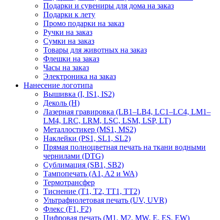
Подарки и сувениры для дома на заказ
Подарки к лету
Промо подарки на заказ
Ручки на заказ
Сумки на заказ
Товары для животных на заказ
Флешки на заказ
Часы на заказ
Электроника на заказ
Нанесение логотипа
Вышивка (I, IS1, IS2)
Деколь (H)
Лазерная гравировка (LB1–LB4, LC1–LC4, LM1–
LM4, LRC, LRM, LSC, LSM, LSP, LT)
Металлостикер (MS1, MS2)
Наклейки (PS1, SL1, SL2)
Прямая полноцветная печать на ткани водными
чернилами (DTG)
Сублимация (SB1, SB2)
Тампопечать (A1, A2 и WA)
Термотрансфер
Тиснение (Т1, Т2, ТT1, ТT2)
Ультрафиолетовая печать (UV, UVR)
Флекс (F1, F2)
Цифровая печать (M1, M2, MW, E, ES, EW)