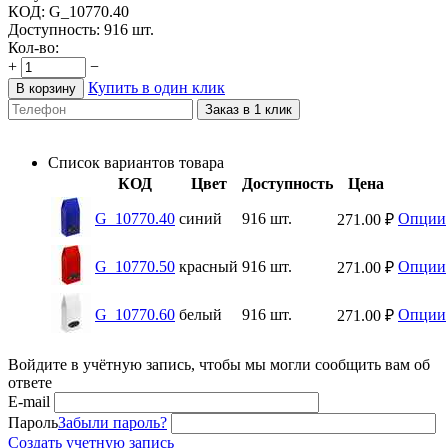
КОД:
G_10770.40
Доступность:
916 шт.
Кол-во:
+
−
Купить в один клик
В корзину
Заказ в 1 клик
Список вариантов товара
КОД
Цвет
Доступность
Цена
G_10770.40
синий
916 шт.
Опции
271.00
₽
G_10770.50
красный
916 шт.
Опции
271.00
₽
G_10770.60
белый
916 шт.
Опции
271.00
₽
Войдите в учётную запись, чтобы мы могли сообщить вам об
ответе
E-mail
Пароль
Забыли пароль?
Создать учетную запись