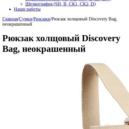
Шелкография (SH, В, СК1, СК2, D)
Наши работы
Главная
/
Сумки
/
Рюкзаки
/
Рюкзак холщовый Discovery Bag,
неокрашенный
Рюкзак холщовый Discovery
Bag, неокрашенный