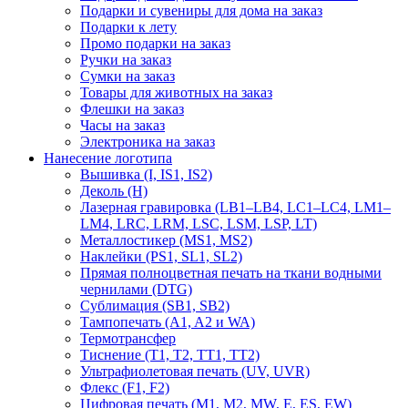
Подарки и сувениры для дома на заказ
Подарки к лету
Промо подарки на заказ
Ручки на заказ
Сумки на заказ
Товары для животных на заказ
Флешки на заказ
Часы на заказ
Электроника на заказ
Нанесение логотипа
Вышивка (I, IS1, IS2)
Деколь (H)
Лазерная гравировка (LB1–LB4, LC1–LC4, LM1–
LM4, LRC, LRM, LSC, LSM, LSP, LT)
Металлостикер (MS1, MS2)
Наклейки (PS1, SL1, SL2)
Прямая полноцветная печать на ткани водными
чернилами (DTG)
Сублимация (SB1, SB2)
Тампопечать (A1, A2 и WA)
Термотрансфер
Тиснение (Т1, Т2, ТT1, ТT2)
Ультрафиолетовая печать (UV, UVR)
Флекс (F1, F2)
Цифровая печать (M1, M2, MW, E, ES, EW)