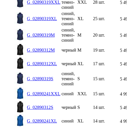
G_02890319XXL
темно-
XXL
28 шт.
5 4
синий
синий,
G_02890319XL
темно-
XL
25 шт.
5 4
синий
синий,
G_02890319M
темно-
M
20 шт.
5 4
синий
G_02890312M
черный
M
19 шт.
5 4
G_02890312XL
черный
XL
17 шт.
5 4
синий,
G_02890319S
темно-
S
15 шт.
5 4
синий
G_02890241XXL
синий
XXL
15 шт.
4 9
G_02890312S
черный
S
14 шт.
5 4
G_02890241XL
синий
XL
14 шт.
4 9