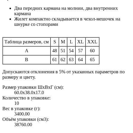
Два передних кармана на молнии, два внутренних
кармана
Жилет компактно складывается в чехол-мешочек на
шнурке со стопорами
Таблица размеров, см
S
M
L
XL
XXL
A
48
51
54
57
60
B
61
62
63
64
65
Допускаются отклонения в 5% от указанных параметров по
размеру и цвету.
Размер упаковки ШxВxГ (см):
60.0x38.0x17.0
Количество в упаковке:
10
Вес в упаковке (г):
3400.00
Объём упаковки (см3):
38760.00