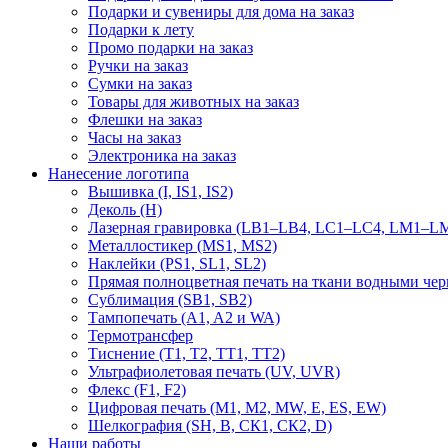
Подарки и сувениры для дома на заказ
Подарки к лету
Промо подарки на заказ
Ручки на заказ
Сумки на заказ
Товары для животных на заказ
Флешки на заказ
Часы на заказ
Электроника на заказ
Нанесение логотипа
Вышивка (I, IS1, IS2)
Деколь (H)
Лазерная гравировка (LB1–LB4, LC1–LC4, LM1–LM
Металлостикер (MS1, MS2)
Наклейки (PS1, SL1, SL2)
Прямая полноцветная печать на ткани водными че
Сублимация (SB1, SB2)
Тампопечать (A1, A2 и WA)
Термотрансфер
Тиснение (Т1, Т2, ТT1, ТT2)
Ультрафиолетовая печать (UV, UVR)
Флекс (F1, F2)
Цифровая печать (M1, M2, MW, E, ES, EW)
Шелкография (SH, В, СК1, СК2, D)
Наши работы