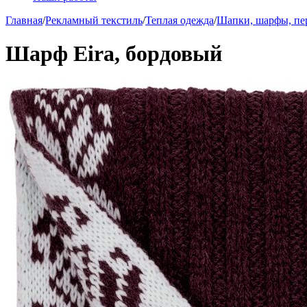
Главная
/
Рекламный текстиль
/
Теплая одежда
/
Шапки, шарфы, пе
Шарф Eira, бордовый