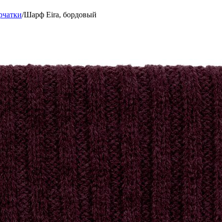
рчатки
/
Шарф Eira, бордовый