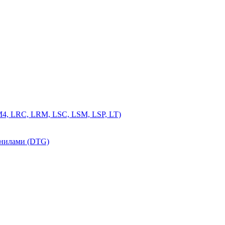
4, LRC, LRM, LSC, LSM, LSP, LT)
рнилами (DTG)