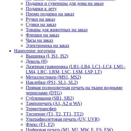
Подарки и сувениры для дома на заказ
Подарки к лету
Промо подарки на заказ
Ручки на заказ
Сумки на заказ
Товары для животных на заказ
Флешки на заказ
Часы на заказ
Электроника на заказ
Нанесение логотипа
Вышивка (I, IS1, IS2)
Деколь (H)
Лазерная гравировка (LB1–LB4, LC1–LC4, LM1–
LM4, LRC, LRM, LSC, LSM, LSP, LT)
Металлостикер (MS1, MS2)
Наклейки (PS1, SL1, SL2)
Прямая полноцветная печать на ткани водными
чернилами (DTG)
Сублимация (SB1, SB2)
Тампопечать (A1, A2 и WA)
Термотрансфер
Тиснение (Т1, Т2, ТT1, ТT2)
Ультрафиолетовая печать (UV, UVR)
Флекс (F1, F2)
Цифровая печать (M1, M2, MW, E, ES, EW)