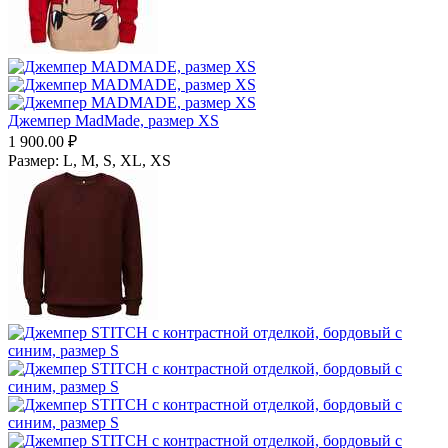
Джемпер MadMade, размер XS
1 900.00
₽
Размер:
L,
M,
S,
XL,
XS