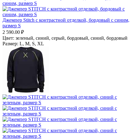
Джемпер Stitch с контрастной отделкой, бордовый с синим,
размер S
2 590.00
₽
Цвет:
зеленый, синий,
серый, бордовый,
синий, бордовый
Размер:
L,
M,
S,
XL