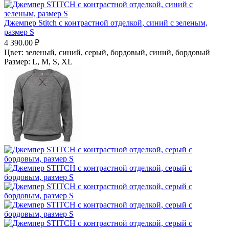
Джемпер Stitch с контрастной отделкой, синий с зеленым,
размер S
4 390.00
₽
Цвет:
зеленый, синий,
серый, бордовый,
синий, бордовый
Размер:
L,
M,
S,
XL