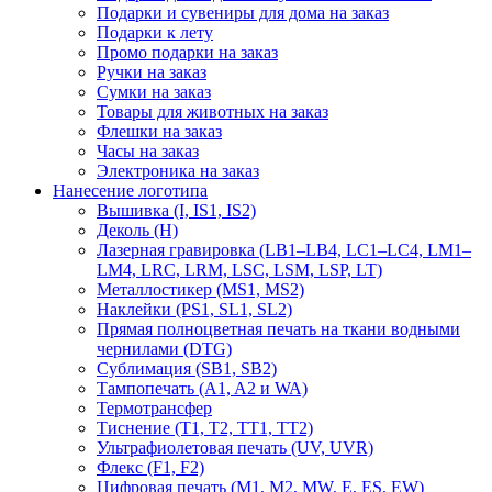
Подарки и сувениры для дома на заказ
Подарки к лету
Промо подарки на заказ
Ручки на заказ
Сумки на заказ
Товары для животных на заказ
Флешки на заказ
Часы на заказ
Электроника на заказ
Нанесение логотипа
Вышивка (I, IS1, IS2)
Деколь (H)
Лазерная гравировка (LB1–LB4, LC1–LC4, LM1–
LM4, LRC, LRM, LSC, LSM, LSP, LT)
Металлостикер (MS1, MS2)
Наклейки (PS1, SL1, SL2)
Прямая полноцветная печать на ткани водными
чернилами (DTG)
Сублимация (SB1, SB2)
Тампопечать (A1, A2 и WA)
Термотрансфер
Тиснение (Т1, Т2, ТT1, ТT2)
Ультрафиолетовая печать (UV, UVR)
Флекс (F1, F2)
Цифровая печать (M1, M2, MW, E, ES, EW)