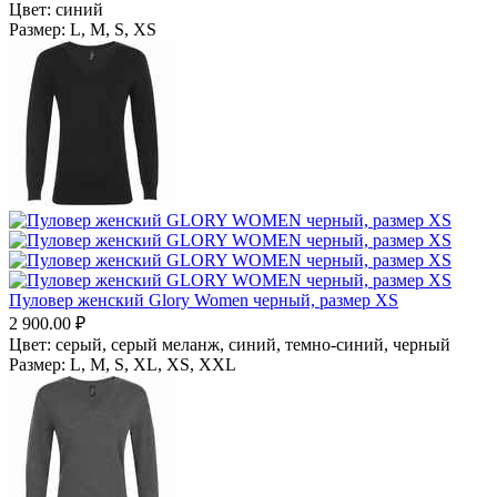
Цвет:
синий
Размер:
L,
M,
S,
XS
Пуловер женский Glory Women черный, размер XS
2 900.00
₽
Цвет:
серый, серый меланж,
синий, темно-синий,
черный
Размер:
L,
M,
S,
XL,
XS,
XXL