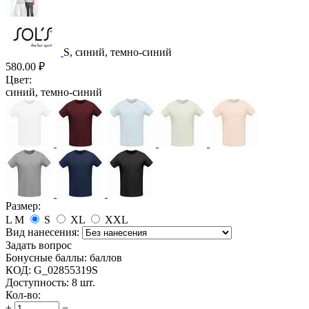
S, синий, темно-синий
580.00
₽
Цвет:
синий, темно-синий
Размер:
L
M
S
XL
XXL
Вид нанесения:
Задать вопрос
Бонусные баллы:
баллов
КОД:
G_02855319S
Доступность:
8 шт.
Кол-во:
+
−