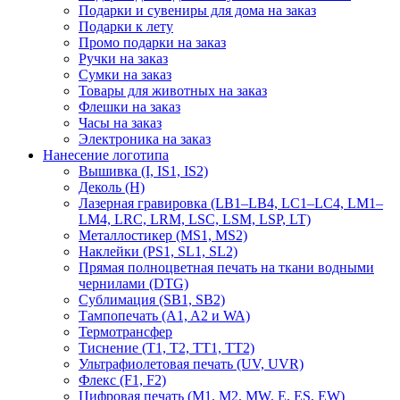
Подарки и сувениры для дома на заказ
Подарки к лету
Промо подарки на заказ
Ручки на заказ
Сумки на заказ
Товары для животных на заказ
Флешки на заказ
Часы на заказ
Электроника на заказ
Нанесение логотипа
Вышивка (I, IS1, IS2)
Деколь (H)
Лазерная гравировка (LB1–LB4, LC1–LC4, LM1–
LM4, LRC, LRM, LSC, LSM, LSP, LT)
Металлостикер (MS1, MS2)
Наклейки (PS1, SL1, SL2)
Прямая полноцветная печать на ткани водными
чернилами (DTG)
Сублимация (SB1, SB2)
Тампопечать (A1, A2 и WA)
Термотрансфер
Тиснение (Т1, Т2, ТT1, ТT2)
Ультрафиолетовая печать (UV, UVR)
Флекс (F1, F2)
Цифровая печать (M1, M2, MW, E, ES, EW)