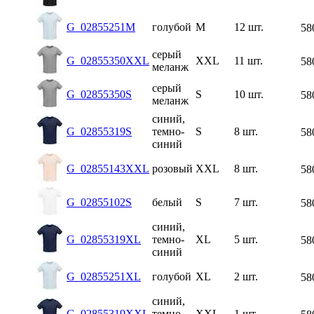
G_02855251M
голубой
M
12 шт.
58
серый
G_02855350XXL
XXL
11 шт.
58
меланж
серый
G_02855350S
S
10 шт.
58
меланж
синий,
G_02855319S
темно-
S
8 шт.
58
синий
G_02855143XXL
розовый
XXL
8 шт.
58
G_02855102S
белый
S
7 шт.
58
синий,
G_02855319XL
темно-
XL
5 шт.
58
синий
G_02855251XL
голубой
XL
2 шт.
58
синий,
G_02855319XXL
темно-
XXL
1 шт.