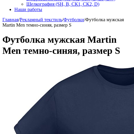
Шелкография (SH, В, СК1, СК2, D)
Наши работы
Главная
/
Рекламный текстиль
/
Футболки
/
Футболка мужская
Martin Men темно-синяя, размер S
Футболка мужская Martin
Men темно-синяя, размер S