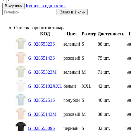
Купить в один клик
В корзину
Заказ в 1 клик
Список вариантов товара
КОД
Цвет
Размер
Доступность
G_02855323S
зеленый
S
88 шт.
58
G_02855143S
розовый
S
75 шт.
58
G_02855323M
зеленый
M
71 шт.
58
G_02855102XXL
белый
XXL
42 шт.
58
G_02855251S
голубой
S
40 шт.
58
G_02855143M
розовый
M
38 шт.
58
G_02855309S
черный
S
32 шт.
58