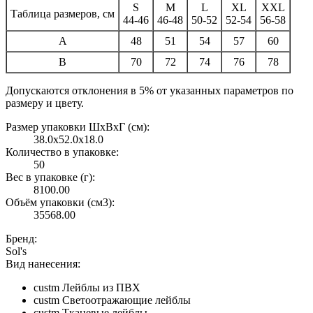
S
M
L
XL
XXL
Таблица размеров, см
44-46
46-48
50-52
52-54
56-58
A
48
51
54
57
60
B
70
72
74
76
78
Допускаются отклонения в 5% от указанных параметров по
размеру и цвету.
Размер упаковки ШxВxГ (см):
38.0x52.0x18.0
Количество в упаковке:
50
Вес в упаковке (г):
8100.00
Объём упаковки (см3):
35568.00
Бренд:
Sol's
Вид нанесения:
custm Лейблы из ПВХ
custm Светоотражающие лейблы
custm Тканевые лейблы