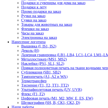
Подарки и сувениры для дома на заказ
Подарки к лету
Промо подарки на заказ
Ручки на заказ
Сумки на заказ
Товары для животных на заказ
Флешки на заказ
Часы на заказ
Электроника на заказ
Нанесение логотипа
Вышивка (I, IS1, IS2)
Деколь (H)
Лазерная гравировка (LB1–LB4, LC1–LC4, LM1–LM
Металлостикер (MS1, MS2)
Наклейки (PS1, SL1, SL2)
Прямая полноцветная печать на ткани водными че
Сублимация (SB1, SB2)
Тампопечать (A1, A2 и WA)
Термотрансфер
Тиснение (Т1, Т2, ТT1, ТT2)
Ультрафиолетовая печать (UV, UVR)
Флекс (F1, F2)
Цифровая печать (M1, M2, MW, E, ES, EW)
Шелкография (SH, В, СК1, СК2, D)
Наши работы