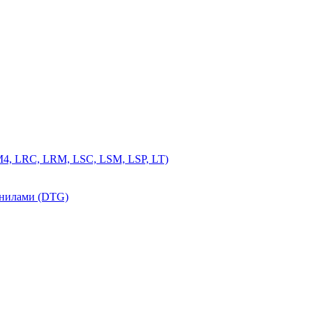
4, LRC, LRM, LSC, LSM, LSP, LT)
рнилами (DTG)