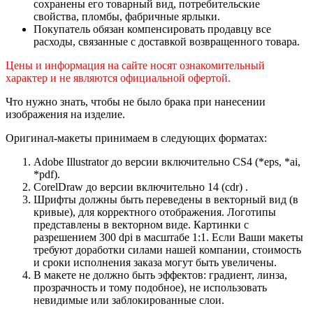
сохранены его товарный вид, потребительские
свойства, пломбы, фабричные ярлыки.
Покупатель обязан компенсировать продавцу все
расходы, связанные с доставкой возвращенного товара.
Цены и информация на сайте носят ознакомительный
характер и не являются официальной офертой.
Что нужно знать, чтобы не было брака при нанесении
изображения на изделие.
Оригинал-макеты принимаем в следующих форматах:
Adobe Illustrator до версии включительно CS4 (*eps, *ai,
*pdf).
CorelDraw до версии включительно 14 (cdr) .
Шрифты должны быть переведены в векторный вид (в
кривые), для корректного отображения. Логотипы
представлены в векторном виде. Картинки с
разрешением 300 dpi в масштабе 1:1. Если Ваши макеты
требуют доработки силами нашей компании, стоимость
и сроки исполнения заказа могут быть увеличены.
В макете не должно быть эффектов: градиент, линза,
прозрачность и тому подобное), не использовать
невидимые или заблокированные слои.