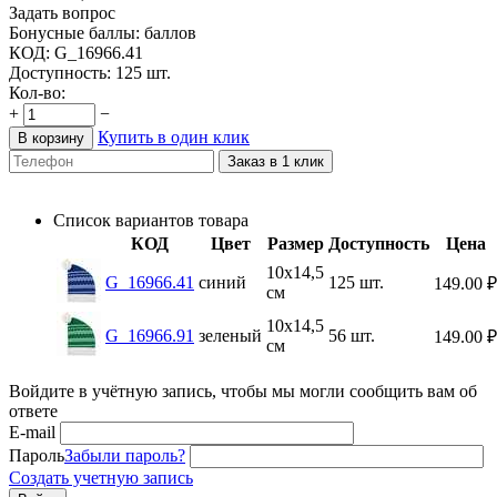
Задать вопрос
Бонусные баллы:
баллов
КОД:
G_16966.41
Доступность:
125 шт.
Кол-во:
+
−
Купить в один клик
В корзину
Заказ в 1 клик
Список вариантов товара
КОД
Цвет
Размер
Доступность
Цена
10х14,5
G_16966.41
синий
125 шт.
149.00
₽
см
10х14,5
G_16966.91
зеленый
56 шт.
149.00
₽
см
Войдите в учётную запись, чтобы мы могли сообщить вам об
ответе
E-mail
Пароль
Забыли пароль?
Создать учетную запись