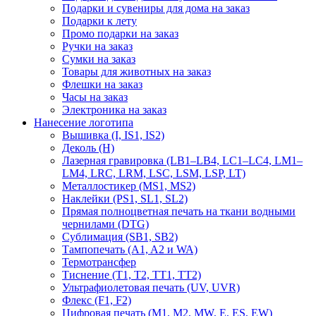
Подарки и сувениры для дома на заказ
Подарки к лету
Промо подарки на заказ
Ручки на заказ
Сумки на заказ
Товары для животных на заказ
Флешки на заказ
Часы на заказ
Электроника на заказ
Нанесение логотипа
Вышивка (I, IS1, IS2)
Деколь (H)
Лазерная гравировка (LB1–LB4, LC1–LC4, LM1–
LM4, LRC, LRM, LSC, LSM, LSP, LT)
Металлостикер (MS1, MS2)
Наклейки (PS1, SL1, SL2)
Прямая полноцветная печать на ткани водными
чернилами (DTG)
Сублимация (SB1, SB2)
Тампопечать (A1, A2 и WA)
Термотрансфер
Тиснение (Т1, Т2, ТT1, ТT2)
Ультрафиолетовая печать (UV, UVR)
Флекс (F1, F2)
Цифровая печать (M1, M2, MW, E, ES, EW)