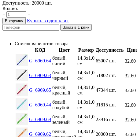
Доступность:
20000 шт.
Кол-во:
+
−
Купить в один клик
В корзину
Заказ в 1 клик
Список вариантов товара
КОД
Цвет
Размер
Доступность
Цен
белый,
14,3x1,0
G_6969.64
65007 шт.
32.60
синий
см
белый,
14,3x1,0
G_6969.63
51802 шт.
32.60
черный
см
белый,
14,3x1,0
G_6969.65
47344 шт.
32.60
красный
см
белый,
14,3x1,0
G_6969.44
31815 шт.
32.60
голубой
см
белый,
14,3х1,0
G_6969.69
23916 шт.
32.60
зеленый
см
белый,
14,3x1,0
G_6969.62
20000 шт.
32.60
оранжевый
см