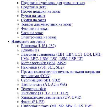
Подарки и сувениры для дома на заказ
Подарки к лету
Промо подарки на заказ
Ручки на заказ
Сумки на заказ
Товары для животных на заказ
Флешки на заказ
Часы на заказ
Электроника на заказ
Нанесение логотипа
Вышивка (I, IS1, IS2)
Деколь (H)
Лазерная гравировка (LB1–LB4, LC1–LC4, LM1–
LM4, LRC, LRM, LSC, LSM, LSP, LT)
Металлостикер (MS1, MS2)
Наклейки (PS1, SL1, SL2)
Прямая полноцветная печать на ткани водными
чернилами (DTG)
Сублимация (SB1, SB2)
Тампопечать (A1, A2 и WA)
Термотрансфер
Тиснение (Т1, Т2, ТT1, ТT2)
Ультрафиолетовая печать (UV, UVR)
Флекс (F1, F2)
Цифровая печать (M1, M2, MW, E, ES, EW)