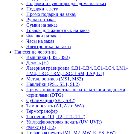
Подарки и сувениры для дома на заказ
Подарки к лету
Промо подарки на заказ
Ручки на заказ
Сумки на заказ
Товары для животных на заказ
Флешки на заказ
Часы на заказ
Электроника на заказ
Нанесение логотипа
Вышивка (I, IS1, IS2)
Деколь (H)
Лазерная гравировка (LB1–LB4, LC1–LC4, LM1–
LM4, LRC, LRM, LSC, LSM, LSP, LT)
Металлостикер (MS1, MS2)
Наклейки (PS1, SL1, SL2)
Прямая полноцветная печать на ткани водными
чернилами (DTG)
Сублимация (SB1, SB2)
Тампопечать (A1, A2 и WA)
Термотрансфер
Тиснение (Т1, Т2, ТT1, ТT2)
Ультрафиолетовая печать (UV, UVR)
Флекс (F1, F2)
Цифровая печать (M1, M2, MW, E, ES, EW)