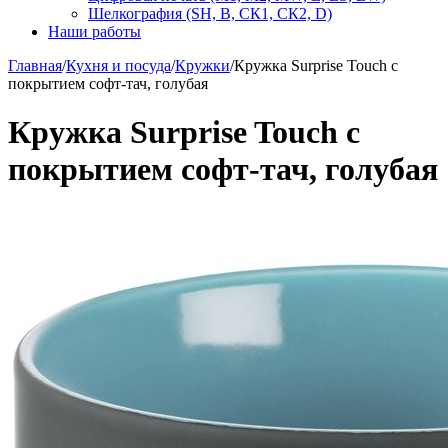
Шелкография (SH, В, СК1, СК2, D)
Наши работы
Главная
/
Кухня и посуда
/
Кружки
/
Кружка Surprise Touch с
покрытием софт-тач, голубая
Кружка Surprise Touch с
покрытием софт-тач, голубая