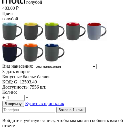
голубой
483.00
₽
Цвет:
голубой
Вид нанесения:
Задать вопрос
Бонусные баллы:
баллов
КОД:
G_12503.49
Доступность:
7556 шт.
Кол-во:
+
−
Купить в один клик
В корзину
Заказ в 1 клик
Войдите в учётную запись, чтобы мы могли сообщить вам об
ответе