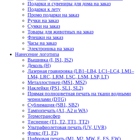
Подарки и сувениры для дома на заказ
Подарки к лету
Промо подарки на заказ
Ручки на заказ
Сумки на заказ
Товары для животных на заказ
Флешки на заказ
Часы на заказ
Электроника на заказ
Нанесение логотипа
Вышивка (I, IS1, IS2)
Деколь (H)
Лазерная гравировка (LB1–LB4, LC1–LC4, LM1–
LM4, LRC, LRM, LSC, LSM, LSP, LT)
Металлостикер (MS1, MS2)
Наклейки (PS1, SL1, SL2)
Прямая полноцветная печать на ткани водными
чернилами (DTG)
Сублимация (SB1, SB2)
Тампопечать (A1, A2 и WA)
Термотрансфер
Тиснение (Т1, Т2, ТT1, ТT2)
Ультрафиолетовая печать (UV, UVR)
Флекс (F1, F2)
Цифровая печать (M1, M2, MW, E, ES, EW)