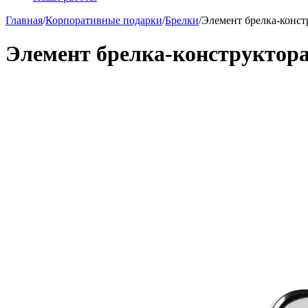
Главная
/
Корпоративные подарки
/
Брелки
/
Элемент брелка-конст
Элемент брелка-конструктор