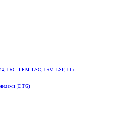
4, LRC, LRM, LSC, LSM, LSP, LT)
рнилами (DTG)