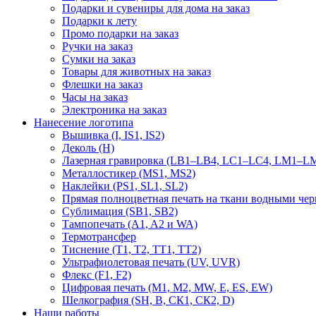
Подарки и сувениры для дома на заказ
Подарки к лету
Промо подарки на заказ
Ручки на заказ
Сумки на заказ
Товары для животных на заказ
Флешки на заказ
Часы на заказ
Электроника на заказ
Нанесение логотипа
Вышивка (I, IS1, IS2)
Деколь (H)
Лазерная гравировка (LB1–LB4, LC1–LC4, LM1–LM
Металлостикер (MS1, MS2)
Наклейки (PS1, SL1, SL2)
Прямая полноцветная печать на ткани водными че
Сублимация (SB1, SB2)
Тампопечать (A1, A2 и WA)
Термотрансфер
Тиснение (Т1, Т2, ТT1, ТT2)
Ультрафиолетовая печать (UV, UVR)
Флекс (F1, F2)
Цифровая печать (M1, M2, MW, E, ES, EW)
Шелкография (SH, В, СК1, СК2, D)
Наши работы