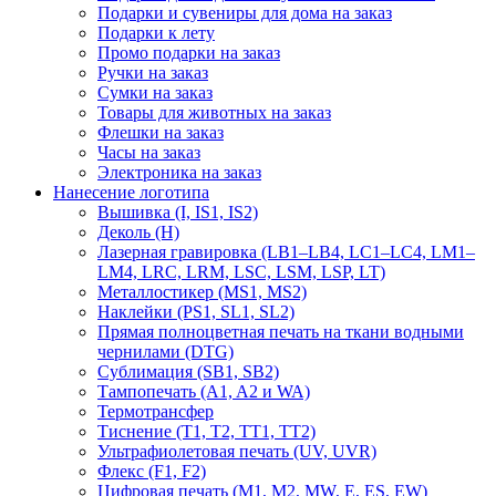
Подарки и сувениры для дома на заказ
Подарки к лету
Промо подарки на заказ
Ручки на заказ
Сумки на заказ
Товары для животных на заказ
Флешки на заказ
Часы на заказ
Электроника на заказ
Нанесение логотипа
Вышивка (I, IS1, IS2)
Деколь (H)
Лазерная гравировка (LB1–LB4, LC1–LC4, LM1–
LM4, LRC, LRM, LSC, LSM, LSP, LT)
Металлостикер (MS1, MS2)
Наклейки (PS1, SL1, SL2)
Прямая полноцветная печать на ткани водными
чернилами (DTG)
Сублимация (SB1, SB2)
Тампопечать (A1, A2 и WA)
Термотрансфер
Тиснение (Т1, Т2, ТT1, ТT2)
Ультрафиолетовая печать (UV, UVR)
Флекс (F1, F2)
Цифровая печать (M1, M2, MW, E, ES, EW)