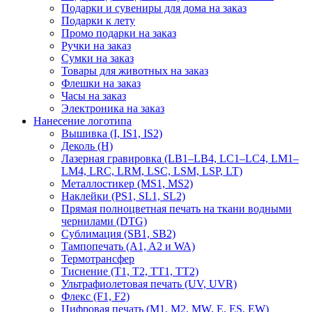
Подарки и сувениры для дома на заказ
Подарки к лету
Промо подарки на заказ
Ручки на заказ
Сумки на заказ
Товары для животных на заказ
Флешки на заказ
Часы на заказ
Электроника на заказ
Нанесение логотипа
Вышивка (I, IS1, IS2)
Деколь (H)
Лазерная гравировка (LB1–LB4, LC1–LC4, LM1–
LM4, LRC, LRM, LSC, LSM, LSP, LT)
Металлостикер (MS1, MS2)
Наклейки (PS1, SL1, SL2)
Прямая полноцветная печать на ткани водными
чернилами (DTG)
Сублимация (SB1, SB2)
Тампопечать (A1, A2 и WA)
Термотрансфер
Тиснение (Т1, Т2, ТT1, ТT2)
Ультрафиолетовая печать (UV, UVR)
Флекс (F1, F2)
Цифровая печать (M1, M2, MW, E, ES, EW)