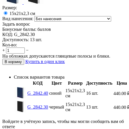
Размер:
15х21х2,3 см
Вид нанесения:
Задать вопрос
Бонусные баллы:
баллов
КОД:
G_2842.30
Доступность:
13 шт.
Кол-во:
+
−
На обложках допускаются глянцевые полосы и блики.
Купить в один клик
В корзину
Список вариантов товара
КОД
Цвет
Размер
Доступность
Цена
15х21х2,3
G_2842.40
синий
16 шт.
440.00
см
15х21х2,3
G_2842.30
черный
13 шт.
440.00
см
Войдите в учётную запись, чтобы мы могли сообщить вам об
ответе