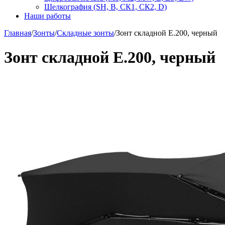
Шелкография (SH, В, СК1, СК2, D)
Наши работы
Главная
/
Зонты
/
Складные зонты
/
Зонт складной E.200, черный
Зонт складной E.200, черный