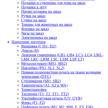
Подарки и сувениры для дома на заказ
Подарки к лету
Промо подарки на заказ
Ручки на заказ
Сумки на заказ
Товары для животных на заказ
Флешки на заказ
Часы на заказ
Электроника на заказ
Нанесение логотипа
Вышивка (I, IS1, IS2)
Деколь (H)
Лазерная гравировка (LB1–LB4, LC1–LC4, LM1–
LM4, LRC, LRM, LSC, LSM, LSP, LT)
Металлостикер (MS1, MS2)
Наклейки (PS1, SL1, SL2)
Прямая полноцветная печать на ткани водными
чернилами (DTG)
Сублимация (SB1, SB2)
Тампопечать (A1, A2 и WA)
Термотрансфер
Тиснение (Т1, Т2, ТT1, ТT2)
Ультрафиолетовая печать (UV, UVR)
Флекс (F1, F2)
Цифровая печать (M1, M2, MW, E, ES, EW)