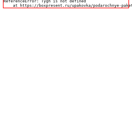
ReferenceError: Tygh is not defined

    at https://boxpresent.ru/upakovka/podarochnye-pake