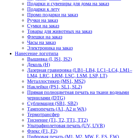
Подарки и сувениры для дома на заказ
Подарки к лету
Промо подарки на заказ
Ручки на заказ
Сумки на заказ
Товары для животных на заказ
Флешки на заказ
Часы на заказ
Электроника на заказ
Нанесение логотипа
Вышивка (I, IS1, IS2)
Деколь (H)
Лазерная гравировка (LB1–LB4, LC1–LC4, LM1–
LM4, LRC, LRM, LSC, LSM, LSP, LT)
Металлостикер (MS1, MS2)
Наклейки (PS1, SL1, SL2)
Прямая полноцветная печать на ткани водными
чернилами (DTG)
Сублимация (SB1, SB2)
Тампопечать (A1, A2 и WA)
Термотрансфер
Тиснение (Т1, Т2, ТT1, ТT2)
Ультрафиолетовая печать (UV, UVR)
Флекс (F1, F2)
Цифровая печать (M1, M2, MW, E, ES, EW)