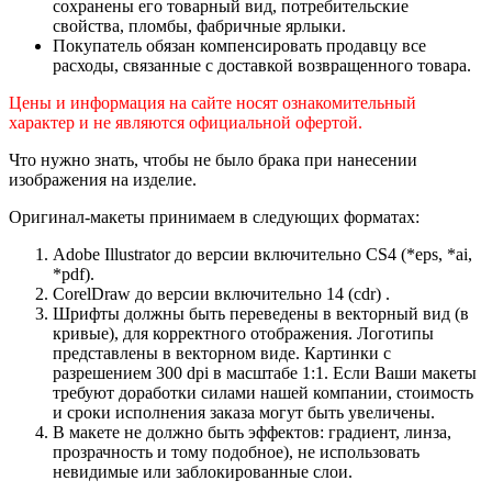
сохранены его товарный вид, потребительские
свойства, пломбы, фабричные ярлыки.
Покупатель обязан компенсировать продавцу все
расходы, связанные с доставкой возвращенного товара.
Цены и информация на сайте носят ознакомительный
характер и не являются официальной офертой.
Что нужно знать, чтобы не было брака при нанесении
изображения на изделие.
Оригинал-макеты принимаем в следующих форматах:
Adobe Illustrator до версии включительно CS4 (*eps, *ai,
*pdf).
CorelDraw до версии включительно 14 (cdr) .
Шрифты должны быть переведены в векторный вид (в
кривые), для корректного отображения. Логотипы
представлены в векторном виде. Картинки с
разрешением 300 dpi в масштабе 1:1. Если Ваши макеты
требуют доработки силами нашей компании, стоимость
и сроки исполнения заказа могут быть увеличены.
В макете не должно быть эффектов: градиент, линза,
прозрачность и тому подобное), не использовать
невидимые или заблокированные слои.