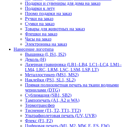
Подарки и сувениры для дома на заказ
Подарки к лету
Промо подарки на заказ
Ручки на заказ
Сумки на заказ
Товары для животных на заказ
Флешки на заказ
Часы на заказ
Электроника на заказ
Нанесение логотипа
Вышивка (I, IS1, IS2)
Деколь (H)
Лазерная гравировка (LB1–LB4, LC1–LC4, LM1–
LM4, LRC, LRM, LSC, LSM, LSP, LT)
Металлостикер (MS1, MS2)
Наклейки (PS1, SL1, SL2)
Прямая полноцветная печать на ткани водными
чернилами (DTG)
Сублимация (SB1, SB2)
Тампопечать (A1, A2 и WA)
Термотрансфер
Тиснение (Т1, Т2, ТT1, ТT2)
Ультрафиолетовая печать (UV, UVR)
Флекс (F1, F2)
Цифровая печать (M1, M2, MW, E, ES, EW)