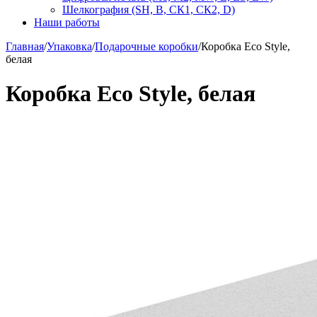
Шелкография (SH, В, СК1, СК2, D)
Наши работы
Главная
/
Упаковка
/
Подарочные коробки
/
Коробка Eco Style,
белая
Коробка Eco Style, белая