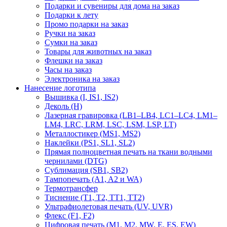
Подарки и сувениры для дома на заказ
Подарки к лету
Промо подарки на заказ
Ручки на заказ
Сумки на заказ
Товары для животных на заказ
Флешки на заказ
Часы на заказ
Электроника на заказ
Нанесение логотипа
Вышивка (I, IS1, IS2)
Деколь (H)
Лазерная гравировка (LB1–LB4, LC1–LC4, LM1–
LM4, LRC, LRM, LSC, LSM, LSP, LT)
Металлостикер (MS1, MS2)
Наклейки (PS1, SL1, SL2)
Прямая полноцветная печать на ткани водными
чернилами (DTG)
Сублимация (SB1, SB2)
Тампопечать (A1, A2 и WA)
Термотрансфер
Тиснение (Т1, Т2, ТT1, ТT2)
Ультрафиолетовая печать (UV, UVR)
Флекс (F1, F2)
Цифровая печать (M1, M2, MW, E, ES, EW)