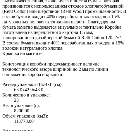
высококачественная, экологически чистая бумага, которая
производится с использованием отходов хлопчатобумажной
(Refit Cotton) или шерстяной (Refit Wool) промышленности. В
состав бумаги входит 40% переработанных отходов и 15%
натуральных волокон хлопка или шерсти. Благодаря им
бумага заметно выделяется визуально и тактильно.Коробка
изготовлена из переплетного картона 1,5 мм,
кашированного дизайнерской бумагой Refit Cotton 120 г/м².
В состав бумаги входит 40% переработанных отходов и 15%
волокон натурального хлопка.
Крышка на магните.
Конструкция коробки предусматривает наличие
технологического зазора шириной до 2 мм по линии
сопряжения короба и крышки.
Размер упаковки ШxВxГ (см):
63.0x42.0x43.0
Количество в упаковке:
28
Вес в упаковке (г):
8200.00
Объём упаковки (см3):
113778.00