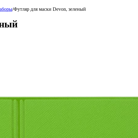
аборы
/
Футляр для маски Devon, зеленый
еный