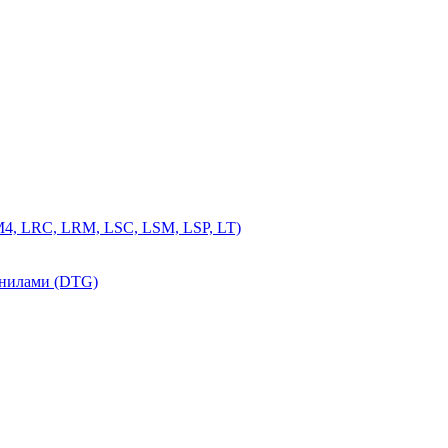
4, LRC, LRM, LSC, LSM, LSP, LT)
рнилами (DTG)