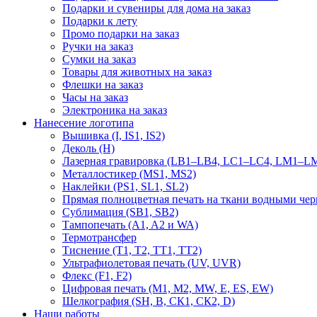
Подарки и сувениры для дома на заказ
Подарки к лету
Промо подарки на заказ
Ручки на заказ
Сумки на заказ
Товары для животных на заказ
Флешки на заказ
Часы на заказ
Электроника на заказ
Нанесение логотипа
Вышивка (I, IS1, IS2)
Деколь (H)
Лазерная гравировка (LB1–LB4, LC1–LC4, LM1–LM
Металлостикер (MS1, MS2)
Наклейки (PS1, SL1, SL2)
Прямая полноцветная печать на ткани водными че
Сублимация (SB1, SB2)
Тампопечать (A1, A2 и WA)
Термотрансфер
Тиснение (Т1, Т2, ТT1, ТT2)
Ультрафиолетовая печать (UV, UVR)
Флекс (F1, F2)
Цифровая печать (M1, M2, MW, E, ES, EW)
Шелкография (SH, В, СК1, СК2, D)
Наши работы