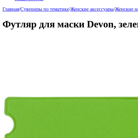
Главная
/
Сувениры по тематике
/
Женские аксессуары
/
Женские н
Футляр для маски Devon, зел