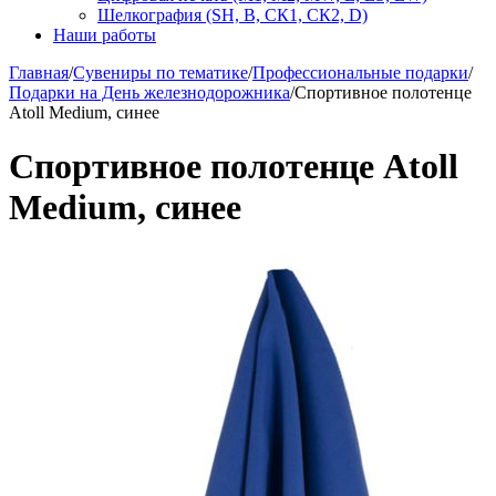
Шелкография (SH, В, СК1, СК2, D)
Наши работы
Главная
/
Сувениры по тематике
/
Профессиональные подарки
/
Подарки на День железнодорожника
/
Спортивное полотенце
Atoll Medium, синее
Спортивное полотенце Atoll
Medium, синее