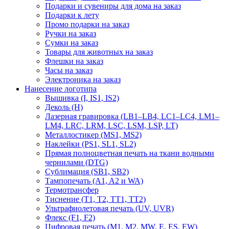
Подарки и сувениры для дома на заказ
Подарки к лету
Промо подарки на заказ
Ручки на заказ
Сумки на заказ
Товары для животных на заказ
Флешки на заказ
Часы на заказ
Электроника на заказ
Нанесение логотипа
Вышивка (I, IS1, IS2)
Деколь (H)
Лазерная гравировка (LB1–LB4, LC1–LC4, LM1–
LM4, LRC, LRM, LSC, LSM, LSP, LT)
Металлостикер (MS1, MS2)
Наклейки (PS1, SL1, SL2)
Прямая полноцветная печать на ткани водными
чернилами (DTG)
Сублимация (SB1, SB2)
Тампопечать (A1, A2 и WA)
Термотрансфер
Тиснение (Т1, Т2, ТT1, ТT2)
Ультрафиолетовая печать (UV, UVR)
Флекс (F1, F2)
Цифровая печать (M1, M2, MW, E, ES, EW)