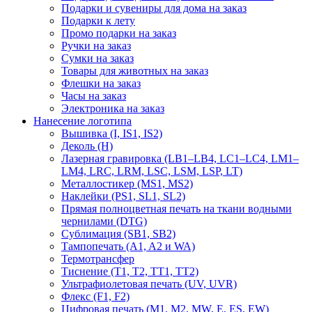
Подарки и сувениры для дома на заказ
Подарки к лету
Промо подарки на заказ
Ручки на заказ
Сумки на заказ
Товары для животных на заказ
Флешки на заказ
Часы на заказ
Электроника на заказ
Нанесение логотипа
Вышивка (I, IS1, IS2)
Деколь (H)
Лазерная гравировка (LB1–LB4, LC1–LC4, LM1–
LM4, LRC, LRM, LSC, LSM, LSP, LT)
Металлостикер (MS1, MS2)
Наклейки (PS1, SL1, SL2)
Прямая полноцветная печать на ткани водными
чернилами (DTG)
Сублимация (SB1, SB2)
Тампопечать (A1, A2 и WA)
Термотрансфер
Тиснение (Т1, Т2, ТT1, ТT2)
Ультрафиолетовая печать (UV, UVR)
Флекс (F1, F2)
Цифровая печать (M1, M2, MW, E, ES, EW)