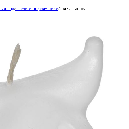
вый год
/
Свечи и подсвечники
/
Свеча Taurus