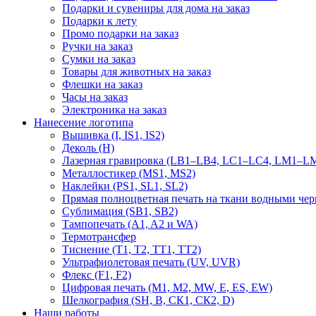
Подарки и сувениры для дома на заказ
Подарки к лету
Промо подарки на заказ
Ручки на заказ
Сумки на заказ
Товары для животных на заказ
Флешки на заказ
Часы на заказ
Электроника на заказ
Нанесение логотипа
Вышивка (I, IS1, IS2)
Деколь (H)
Лазерная гравировка (LB1–LB4, LC1–LC4, LM1–LM
Металлостикер (MS1, MS2)
Наклейки (PS1, SL1, SL2)
Прямая полноцветная печать на ткани водными че
Сублимация (SB1, SB2)
Тампопечать (A1, A2 и WA)
Термотрансфер
Тиснение (Т1, Т2, ТT1, ТT2)
Ультрафиолетовая печать (UV, UVR)
Флекс (F1, F2)
Цифровая печать (M1, M2, MW, E, ES, EW)
Шелкография (SH, В, СК1, СК2, D)
Наши работы