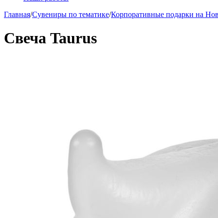
Главная
/
Сувениры по тематике
/
Корпоративные подарки на Но
Свеча Taurus