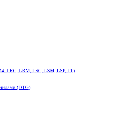
4, LRC, LRM, LSC, LSM, LSP, LT)
рнилами (DTG)