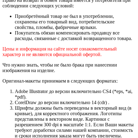
Право на возврат и обмен товара имеется у потребителя при
соблюдении следующих условий:
Приобретённый товар не был в употреблении,
сохранены его товарный вид, потребительские
свойства, пломбы, фабричные ярлыки.
Покупатель обязан компенсировать продавцу все
расходы, связанные с доставкой возвращенного товара.
Цены и информация на сайте носят ознакомительный
характер и не являются официальной офертой.
Что нужно знать, чтобы не было брака при нанесении
изображения на изделие.
Оригинал-макеты принимаем в следующих форматах:
Adobe Illustrator до версии включительно CS4 (*eps, *ai,
*pdf).
CorelDraw до версии включительно 14 (cdr) .
Шрифты должны быть переведены в векторный вид (в
кривые), для корректного отображения. Логотипы
представлены в векторном виде. Картинки с
разрешением 300 dpi в масштабе 1:1. Если Ваши макеты
требуют доработки силами нашей компании, стоимость
и сроки исполнения заказа могут быть увеличены.