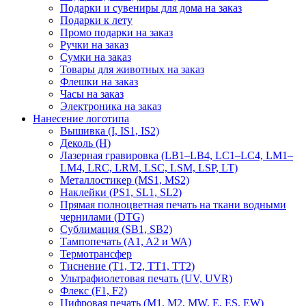
Подарки и сувениры для дома на заказ
Подарки к лету
Промо подарки на заказ
Ручки на заказ
Сумки на заказ
Товары для животных на заказ
Флешки на заказ
Часы на заказ
Электроника на заказ
Нанесение логотипа
Вышивка (I, IS1, IS2)
Деколь (H)
Лазерная гравировка (LB1–LB4, LC1–LC4, LM1–
LM4, LRC, LRM, LSC, LSM, LSP, LT)
Металлостикер (MS1, MS2)
Наклейки (PS1, SL1, SL2)
Прямая полноцветная печать на ткани водными
чернилами (DTG)
Сублимация (SB1, SB2)
Тампопечать (A1, A2 и WA)
Термотрансфер
Тиснение (Т1, Т2, ТT1, ТT2)
Ультрафиолетовая печать (UV, UVR)
Флекс (F1, F2)
Цифровая печать (M1, M2, MW, E, ES, EW)