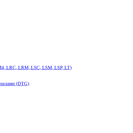
4, LRC, LRM, LSC, LSM, LSP, LT)
рнилами (DTG)