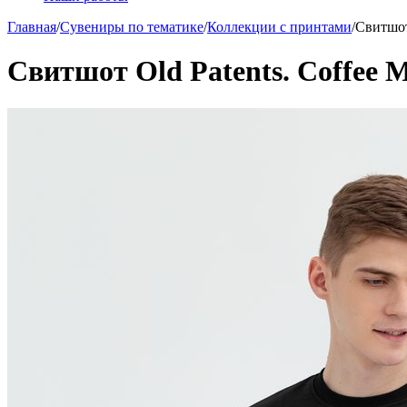
Главная
/
Сувениры по тематике
/
Коллекции с принтами
/
Свитшот 
Свитшот Old Patents. Coffee M