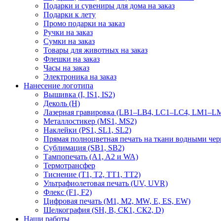
Подарки и сувениры для дома на заказ
Подарки к лету
Промо подарки на заказ
Ручки на заказ
Сумки на заказ
Товары для животных на заказ
Флешки на заказ
Часы на заказ
Электроника на заказ
Нанесение логотипа
Вышивка (I, IS1, IS2)
Деколь (H)
Лазерная гравировка (LB1–LB4, LC1–LC4, LM1–LM
Металлостикер (MS1, MS2)
Наклейки (PS1, SL1, SL2)
Прямая полноцветная печать на ткани водными че
Сублимация (SB1, SB2)
Тампопечать (A1, A2 и WA)
Термотрансфер
Тиснение (Т1, Т2, ТT1, ТT2)
Ультрафиолетовая печать (UV, UVR)
Флекс (F1, F2)
Цифровая печать (M1, M2, MW, E, ES, EW)
Шелкография (SH, В, СК1, СК2, D)
Наши работы