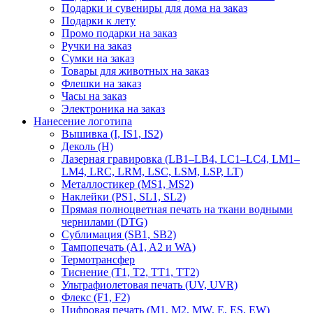
Подарки и сувениры для дома на заказ
Подарки к лету
Промо подарки на заказ
Ручки на заказ
Сумки на заказ
Товары для животных на заказ
Флешки на заказ
Часы на заказ
Электроника на заказ
Нанесение логотипа
Вышивка (I, IS1, IS2)
Деколь (H)
Лазерная гравировка (LB1–LB4, LC1–LC4, LM1–
LM4, LRC, LRM, LSC, LSM, LSP, LT)
Металлостикер (MS1, MS2)
Наклейки (PS1, SL1, SL2)
Прямая полноцветная печать на ткани водными
чернилами (DTG)
Сублимация (SB1, SB2)
Тампопечать (A1, A2 и WA)
Термотрансфер
Тиснение (Т1, Т2, ТT1, ТT2)
Ультрафиолетовая печать (UV, UVR)
Флекс (F1, F2)
Цифровая печать (M1, M2, MW, E, ES, EW)