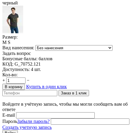
черный
Размер:
M
S
Вид нанесения:
Задать вопрос
Бонусные баллы:
баллов
КОД:
G_70752.121
Доступность:
4 шт.
Кол-во:
+
−
Купить в один клик
В корзину
Заказ в 1 клик
Войдите в учётную запись, чтобы мы могли сообщить вам об
ответе
E-mail
Пароль
Забыли пароль?
Создать учетную запись