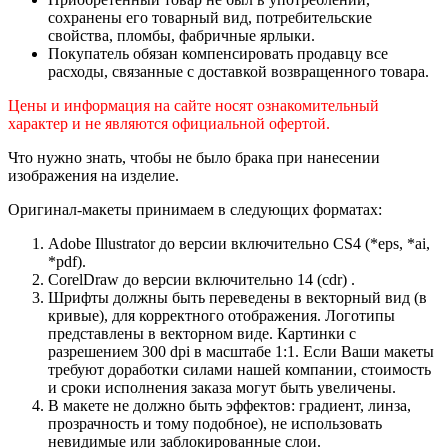
сохранены его товарный вид, потребительские
свойства, пломбы, фабричные ярлыки.
Покупатель обязан компенсировать продавцу все
расходы, связанные с доставкой возвращенного товара.
Цены и информация на сайте носят ознакомительный
характер и не являются официальной офертой.
Что нужно знать, чтобы не было брака при нанесении
изображения на изделие.
Оригинал-макеты принимаем в следующих форматах:
Adobe Illustrator до версии включительно CS4 (*eps, *ai,
*pdf).
CorelDraw до версии включительно 14 (cdr) .
Шрифты должны быть переведены в векторный вид (в
кривые), для корректного отображения. Логотипы
представлены в векторном виде. Картинки с
разрешением 300 dpi в масштабе 1:1. Если Ваши макеты
требуют доработки силами нашей компании, стоимость
и сроки исполнения заказа могут быть увеличены.
В макете не должно быть эффектов: градиент, линза,
прозрачность и тому подобное), не использовать
невидимые или заблокированные слои.