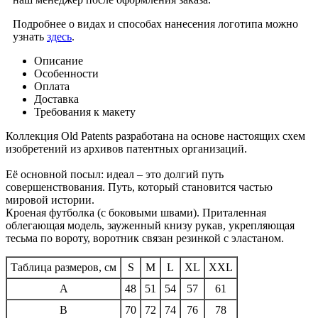
Подробнее о видах и способах нанесения логотипа можно
узнать
здесь
.
Описание
Особенности
Оплата
Доставка
Требования к макету
Коллекция Old Patents разработана на основе настоящих схем
изобретений из архивов патентных организаций.
Её основной посыл: идеал – это долгий путь
совершенствования. Путь, который становится частью
мировой истории.
Кроеная футболка (с боковыми швами). Приталенная
облегающая модель, зауженный книзу рукав, укрепляющая
тесьма по вороту, воротник связан резинкой с эластаном.
Таблица размеров, см
S
M
L
XL
XXL
A
48
51
54
57
61
B
70
72
74
76
78