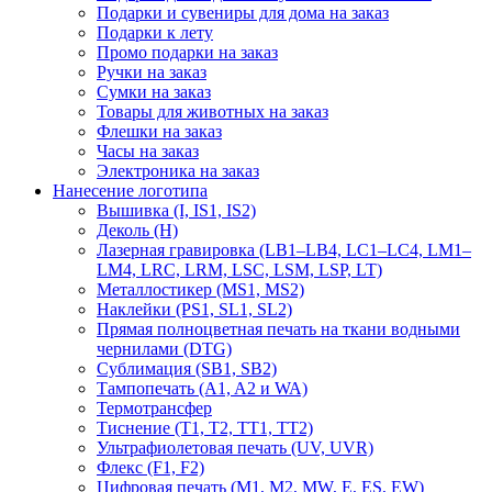
Подарки и сувениры для дома на заказ
Подарки к лету
Промо подарки на заказ
Ручки на заказ
Сумки на заказ
Товары для животных на заказ
Флешки на заказ
Часы на заказ
Электроника на заказ
Нанесение логотипа
Вышивка (I, IS1, IS2)
Деколь (H)
Лазерная гравировка (LB1–LB4, LC1–LC4, LM1–
LM4, LRC, LRM, LSC, LSM, LSP, LT)
Металлостикер (MS1, MS2)
Наклейки (PS1, SL1, SL2)
Прямая полноцветная печать на ткани водными
чернилами (DTG)
Сублимация (SB1, SB2)
Тампопечать (A1, A2 и WA)
Термотрансфер
Тиснение (Т1, Т2, ТT1, ТT2)
Ультрафиолетовая печать (UV, UVR)
Флекс (F1, F2)
Цифровая печать (M1, M2, MW, E, ES, EW)