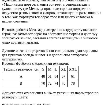
издательством AdMarginem была опубликована книга
«Машинерия портрета: опыт зрителя, преподавателя и
художника», где Меламед проанализировал портретное
искусство разных эпох и жанров, натолкнув на размышления
о том, как формируется образ того или иного человека в
нашем сознании.
В своих работах Меламед намеренно затрудняет узнавание
героя, разламывает образ на абстрактные формы и дает ему
собираться заново, заставляя зрителя взглянуть на знакомое
лицо другими глазами.
Лучшие из этих портретов были специально адаптированы
для принтов бренда Author’s и дополнены авторским
леттерингом.
Кроеная футболка с короткими рукавами.
Таблица размеров, см
S
M
L
XL
XXL
A
48
51
54
57
61
B
70
72
74
76
78
Допускаются отклонения в 5% от указанных параметров по
размеру и цвету.