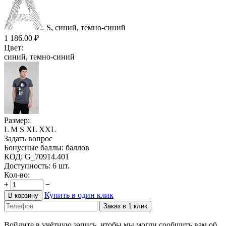
S, синий, темно-синий
1 186.00
₽
Цвет:
синий, темно-синий
Размер:
L
M
S
XL
XXL
Задать вопрос
Бонусные баллы:
баллов
КОД:
G_70914.401
Доступность:
6 шт.
Кол-во:
+
−
Купить в один клик
В корзину
Заказ в 1 клик
Войдите в учётную запись, чтобы мы могли сообщить вам об