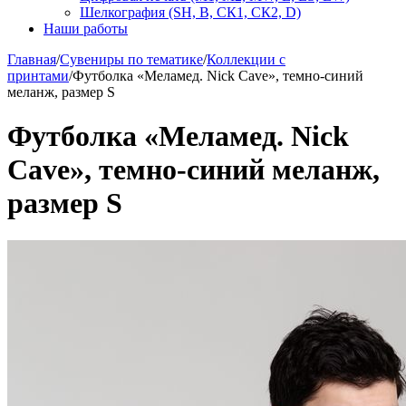
Шелкография (SH, В, СК1, СК2, D)
Наши работы
Главная
/
Сувениры по тематике
/
Коллекции с
принтами
/
Футболка «Меламед. Nick Cave», темно-синий
меланж, размер S
Футболка «Меламед. Nick
Cave», темно-синий меланж,
размер S