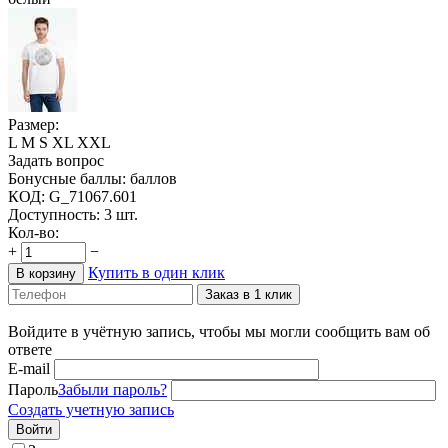
Размер:
L
M
S
XL
XXL
Задать вопрос
Бонусные баллы:
баллов
КОД:
G_71067.601
Доступность:
3 шт.
Кол-во:
+
−
Купить в один клик
В корзину
Заказ в 1 клик
Войдите в учётную запись, чтобы мы могли сообщить вам об
ответе
E-mail
Пароль
Забыли пароль?
Создать учетную запись
Войти