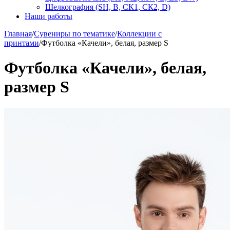
Шелкография (SH, В, СК1, СК2, D)
Наши работы
Главная
/
Сувениры по тематике
/
Коллекции с
принтами
/
Футболка «Качели», белая, размер S
Футболка «Качели», белая,
размер S