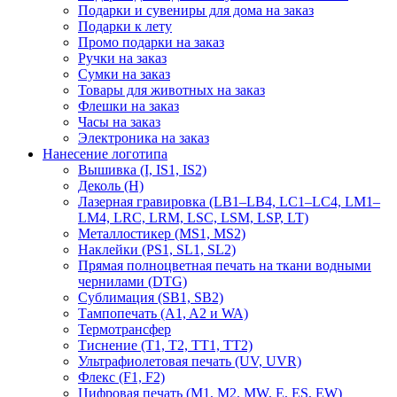
Подарки и сувениры для дома на заказ
Подарки к лету
Промо подарки на заказ
Ручки на заказ
Сумки на заказ
Товары для животных на заказ
Флешки на заказ
Часы на заказ
Электроника на заказ
Нанесение логотипа
Вышивка (I, IS1, IS2)
Деколь (H)
Лазерная гравировка (LB1–LB4, LC1–LC4, LM1–
LM4, LRC, LRM, LSC, LSM, LSP, LT)
Металлостикер (MS1, MS2)
Наклейки (PS1, SL1, SL2)
Прямая полноцветная печать на ткани водными
чернилами (DTG)
Сублимация (SB1, SB2)
Тампопечать (A1, A2 и WA)
Термотрансфер
Тиснение (Т1, Т2, ТT1, ТT2)
Ультрафиолетовая печать (UV, UVR)
Флекс (F1, F2)
Цифровая печать (M1, M2, MW, E, ES, EW)