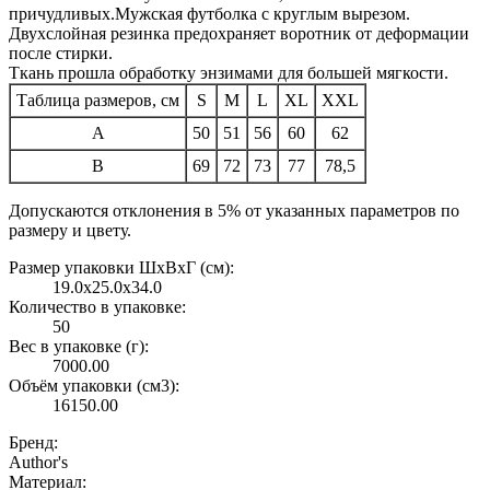
причудливых.Мужская футболка с круглым вырезом.
Двухслойная резинка предохраняет воротник от деформации
после стирки.
Ткань прошла обработку энзимами для большей мягкости.
Таблица размеров, см
S
M
L
XL
XXL
A
50
51
56
60
62
B
69
72
73
77
78,5
Допускаются отклонения в 5% от указанных параметров по
размеру и цвету.
Размер упаковки ШxВxГ (см):
19.0x25.0x34.0
Количество в упаковке:
50
Вес в упаковке (г):
7000.00
Объём упаковки (см3):
16150.00
Бренд:
Author's
Материал: