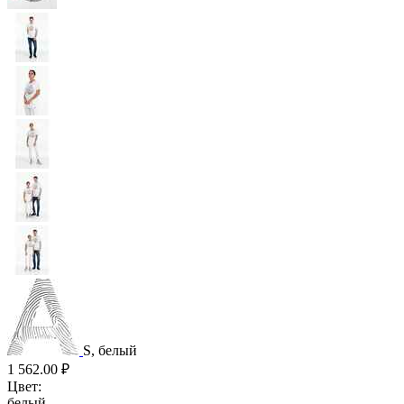
S, белый
1 562.00
₽
Цвет:
белый