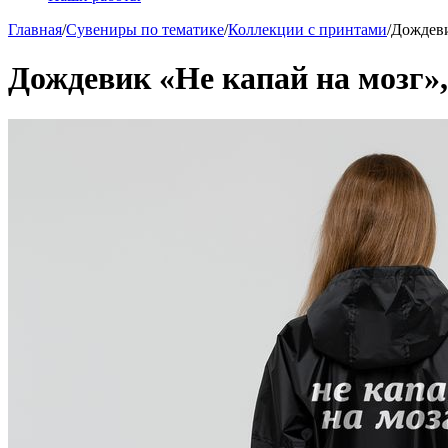
Главная
/
Сувениры по тематике
/
Коллекции с принтами
/
Дождеви
Дождевик «Не капай на мозг»