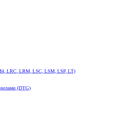
4, LRC, LRM, LSC, LSM, LSP, LT)
рнилами (DTG)