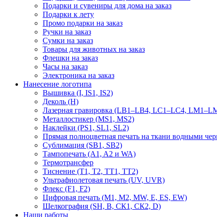
Подарки и сувениры для дома на заказ
Подарки к лету
Промо подарки на заказ
Ручки на заказ
Сумки на заказ
Товары для животных на заказ
Флешки на заказ
Часы на заказ
Электроника на заказ
Нанесение логотипа
Вышивка (I, IS1, IS2)
Деколь (H)
Лазерная гравировка (LB1–LB4, LC1–LC4, LM1–LM
Металлостикер (MS1, MS2)
Наклейки (PS1, SL1, SL2)
Прямая полноцветная печать на ткани водными че
Сублимация (SB1, SB2)
Тампопечать (A1, A2 и WA)
Термотрансфер
Тиснение (Т1, Т2, ТT1, ТT2)
Ультрафиолетовая печать (UV, UVR)
Флекс (F1, F2)
Цифровая печать (M1, M2, MW, E, ES, EW)
Шелкография (SH, В, СК1, СК2, D)
Наши работы