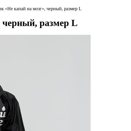
к «Не капай на мозг», черный, размер L
 черный, размер L