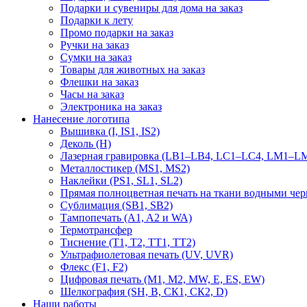
Подарки и сувениры для дома на заказ
Подарки к лету
Промо подарки на заказ
Ручки на заказ
Сумки на заказ
Товары для животных на заказ
Флешки на заказ
Часы на заказ
Электроника на заказ
Нанесение логотипа
Вышивка (I, IS1, IS2)
Деколь (H)
Лазерная гравировка (LB1–LB4, LC1–LC4, LM1–LM
Металлостикер (MS1, MS2)
Наклейки (PS1, SL1, SL2)
Прямая полноцветная печать на ткани водными че
Сублимация (SB1, SB2)
Тампопечать (A1, A2 и WA)
Термотрансфер
Тиснение (Т1, Т2, ТT1, ТT2)
Ультрафиолетовая печать (UV, UVR)
Флекс (F1, F2)
Цифровая печать (M1, M2, MW, E, ES, EW)
Шелкография (SH, В, СК1, СК2, D)
Наши работы