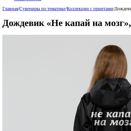
Главная
/
Сувениры по тематике
/
Коллекции с принтами
/
Дождеви
Дождевик «Не капай на мозг»,