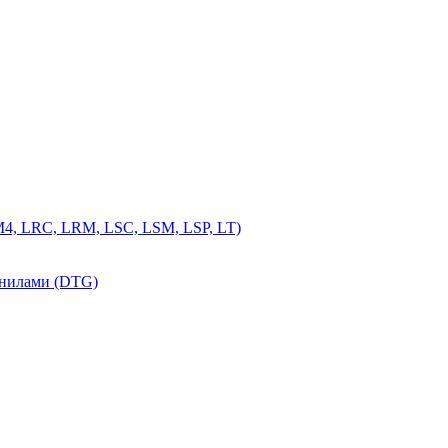
4, LRC, LRM, LSC, LSM, LSP, LT)
рнилами (DTG)