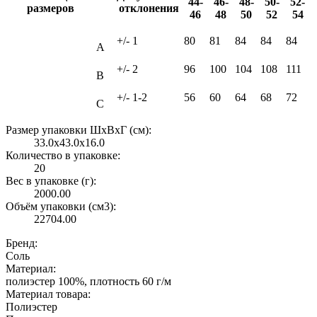
44-
46-
48-
50-
52-
размеров
отклонения
46
48
50
52
54
+/- 1
80
81
84
84
84
А
+/- 2
96
100
104
108
111
B
+/- 1-2
56
60
64
68
72
C
Размер упаковки ШxВxГ (см):
33.0x43.0x16.0
Количество в упаковке:
20
Вес в упаковке (г):
2000.00
Объём упаковки (см3):
22704.00
Бренд:
Соль
Материал:
полиэстер 100%, плотность 60 г/м
Материал товара:
Полиэстер