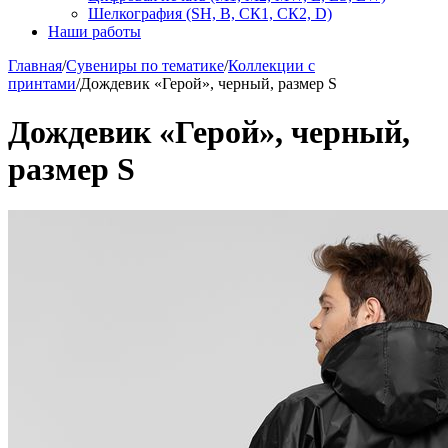
Шелкография (SH, В, СК1, СК2, D)
Наши работы
Главная
/
Сувениры по тематике
/
Коллекции с
принтами
/
Дождевик «Герой», черный, размер S
Дождевик «Герой», черный,
размер S