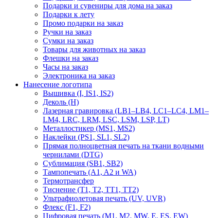
Подарки и сувениры для дома на заказ
Подарки к лету
Промо подарки на заказ
Ручки на заказ
Сумки на заказ
Товары для животных на заказ
Флешки на заказ
Часы на заказ
Электроника на заказ
Нанесение логотипа
Вышивка (I, IS1, IS2)
Деколь (H)
Лазерная гравировка (LB1–LB4, LC1–LC4, LM1–
LM4, LRC, LRM, LSC, LSM, LSP, LT)
Металлостикер (MS1, MS2)
Наклейки (PS1, SL1, SL2)
Прямая полноцветная печать на ткани водными
чернилами (DTG)
Сублимация (SB1, SB2)
Тампопечать (A1, A2 и WA)
Термотрансфер
Тиснение (Т1, Т2, ТT1, ТT2)
Ультрафиолетовая печать (UV, UVR)
Флекс (F1, F2)
Цифровая печать (M1, M2, MW, E, ES, EW)