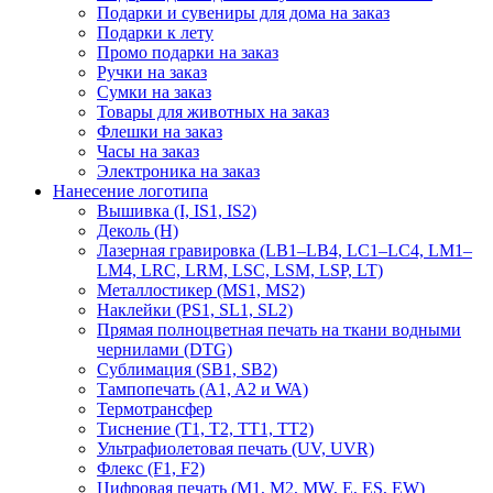
Подарки и сувениры для дома на заказ
Подарки к лету
Промо подарки на заказ
Ручки на заказ
Сумки на заказ
Товары для животных на заказ
Флешки на заказ
Часы на заказ
Электроника на заказ
Нанесение логотипа
Вышивка (I, IS1, IS2)
Деколь (H)
Лазерная гравировка (LB1–LB4, LC1–LC4, LM1–
LM4, LRC, LRM, LSC, LSM, LSP, LT)
Металлостикер (MS1, MS2)
Наклейки (PS1, SL1, SL2)
Прямая полноцветная печать на ткани водными
чернилами (DTG)
Сублимация (SB1, SB2)
Тампопечать (A1, A2 и WA)
Термотрансфер
Тиснение (Т1, Т2, ТT1, ТT2)
Ультрафиолетовая печать (UV, UVR)
Флекс (F1, F2)
Цифровая печать (M1, M2, MW, E, ES, EW)