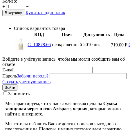
Кол-во:
+
−
Купить в один клик
В корзину
Список вариантов товара
КОД
Цвет
Доступность
Цена
G_10878.66
неокрашенный
2010 шт.
719.00
₽
Войдите в учётную запись, чтобы мы могли сообщить вам об
ответе
E-mail
Пароль
Забыли пароль?
Создать учетную запись
Войти
Запомнить
Мы гарантируем, что у нас самая низкая цена на
Сумка
холщовая через плечо Artspace, черная
, которые можно
найти в интернете.
Мы готовы избавить Вас от долгих поисков выгодного
предложения на Шоперы, именно поэтому даем гарантию