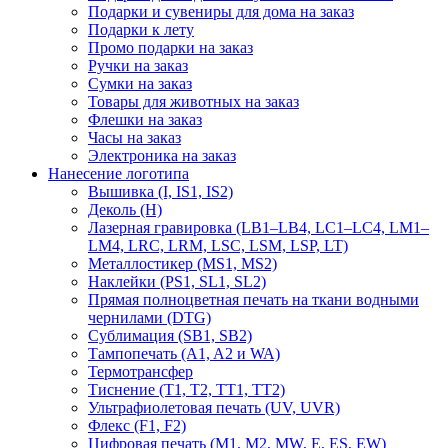
Подарки и сувениры для дома на заказ
Подарки к лету
Промо подарки на заказ
Ручки на заказ
Сумки на заказ
Товары для животных на заказ
Флешки на заказ
Часы на заказ
Электроника на заказ
Нанесение логотипа
Вышивка (I, IS1, IS2)
Деколь (H)
Лазерная гравировка (LB1–LB4, LC1–LC4, LM1–
LM4, LRC, LRM, LSC, LSM, LSP, LT)
Металлостикер (MS1, MS2)
Наклейки (PS1, SL1, SL2)
Прямая полноцветная печать на ткани водными
чернилами (DTG)
Сублимация (SB1, SB2)
Тампопечать (A1, A2 и WA)
Термотрансфер
Тиснение (Т1, Т2, ТT1, ТT2)
Ультрафиолетовая печать (UV, UVR)
Флекс (F1, F2)
Цифровая печать (M1, M2, MW, E, ES, EW)