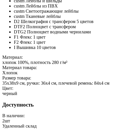
custm Лейблы и шильды
custm Лейблы из ПВХ
custm Светоотражающие лейблы
custm Тканевые лейблы
D2 Шелкография с трансфером 5 цветов
DTF2 Полноцвет с трансфером
DTG2 Полноцвет водными чернилами
F1 Флекс 1 цвет
F2 Флекс 1 цвет
I Вышивка 10 цветов
Материал:
хлопок 100%, плотность 280 г/м²
Материал товара:
Хлопок
Размер товара:
35х38х9 см, ручки: 36х4 см, плечевой ремень: 84х4 см
Цвет:
черный
Доступность
В наличии:
2
шт
Удаленный склад