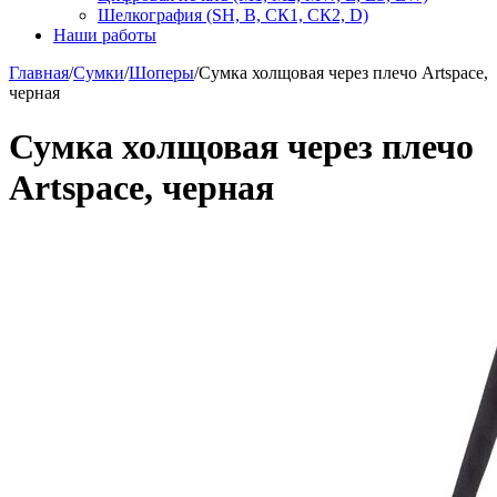
Шелкография (SH, В, СК1, СК2, D)
Наши работы
Главная
/
Сумки
/
Шоперы
/
Сумка холщовая через плечо Artspace,
черная
Сумка холщовая через плечо
Artspace, черная