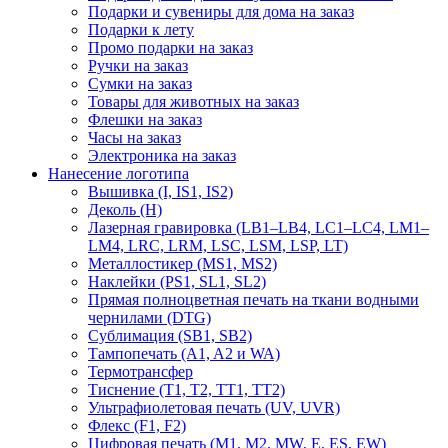
Подарки и сувениры для дома на заказ
Подарки к лету
Промо подарки на заказ
Ручки на заказ
Сумки на заказ
Товары для животных на заказ
Флешки на заказ
Часы на заказ
Электроника на заказ
Нанесение логотипа
Вышивка (I, IS1, IS2)
Деколь (H)
Лазерная гравировка (LB1–LB4, LC1–LC4, LM1–
LM4, LRC, LRM, LSC, LSM, LSP, LT)
Металлостикер (MS1, MS2)
Наклейки (PS1, SL1, SL2)
Прямая полноцветная печать на ткани водными
чернилами (DTG)
Сублимация (SB1, SB2)
Тампопечать (A1, A2 и WA)
Термотрансфер
Тиснение (Т1, Т2, ТT1, ТT2)
Ультрафиолетовая печать (UV, UVR)
Флекс (F1, F2)
Цифровая печать (M1, M2, MW, E, ES, EW)