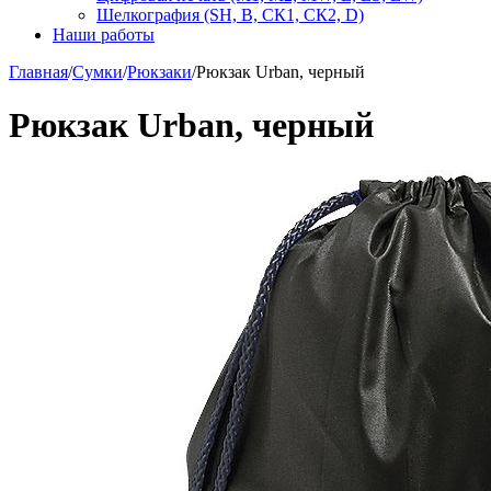
Шелкография (SH, В, СК1, СК2, D)
Наши работы
Главная
/
Сумки
/
Рюкзаки
/
Рюкзак Urban, черный
Рюкзак Urban, черный