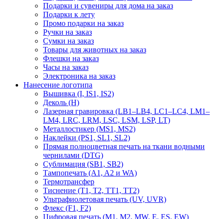
Подарки и сувениры для дома на заказ
Подарки к лету
Промо подарки на заказ
Ручки на заказ
Сумки на заказ
Товары для животных на заказ
Флешки на заказ
Часы на заказ
Электроника на заказ
Нанесение логотипа
Вышивка (I, IS1, IS2)
Деколь (H)
Лазерная гравировка (LB1–LB4, LC1–LC4, LM1–
LM4, LRC, LRM, LSC, LSM, LSP, LT)
Металлостикер (MS1, MS2)
Наклейки (PS1, SL1, SL2)
Прямая полноцветная печать на ткани водными
чернилами (DTG)
Сублимация (SB1, SB2)
Тампопечать (A1, A2 и WA)
Термотрансфер
Тиснение (Т1, Т2, ТT1, ТT2)
Ультрафиолетовая печать (UV, UVR)
Флекс (F1, F2)
Цифровая печать (M1, M2, MW, E, ES, EW)