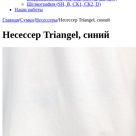
Шелкография (SH, В, СК1, СК2, D)
Наши работы
Главная
/
Сумки
/
Несессеры
/
Несессер Triangel, синий
Несессер Triangel, синий