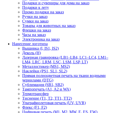
Подарки и сувениры для дома на заказ
Подарки к лету
Промо подарки на заказ
Ручки на заказ
Сумки на заказ
Товары для животных на заказ
Флешки на заказ
Часы на заказ
Электроника на заказ
Нанесение логотипа
Вышивка (I, IS1, IS2)
Деколь (H)
Лазерная гравировка (LB1–LB4, LC1–LC4, LM1–
LM4, LRC, LRM, LSC, LSM, LSP, LT)
Металлостикер (MS1, MS2)
Наклейки (PS1, SL1, SL2)
Прямая полноцветная печать на ткани водными
чернилами (DTG)
Сублимация (SB1, SB2)
Тампопечать (A1, A2 и WA)
Термотрансфер
Тиснение (Т1, Т2, ТT1, ТT2)
Ультрафиолетовая печать (UV, UVR)
Флекс (F1, F2)
Цифровая печать (M1, M2, MW, E, ES, EW)