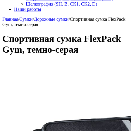
Шелкография (SH, В, СК1, СК2, D)
Наши работы
Главная
/
Сумки
/
Дорожные сумки
/
Спортивная сумка FlexPack
Gym, темно-серая
Спортивная сумка FlexPack
Gym, темно-серая