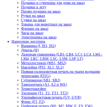
Подарки и сувениры для дома на заказ
Подарки к лету
Промо подарки на заказ
Ручки на заказ
Сумки на заказ
Товары для животных на заказ
Флешки на заказ
Часы на заказ
Электроника на заказ
Нанесение логотипа
Вышивка (I, IS1, IS2)
Деколь (H)
Лазерная гравировка (LB1–LB4, LC1–LC4, LM1–
LM4, LRC, LRM, LSC, LSM, LSP, LT)
Металлостикер (MS1, MS2)
Наклейки (PS1, SL1, SL2)
Прямая полноцветная печать на ткани водными
чернилами (DTG)
Сублимация (SB1, SB2)
Тампопечать (A1, A2 и WA)
Термотрансфер
Тиснение (Т1, Т2, ТT1, ТT2)
Ультрафиолетовая печать (UV, UVR)
Флекс (F1, F2)
Цифровая печать (M1, M2, MW, E, ES, EW)