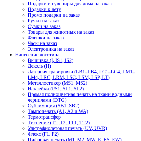
Подарки и сувениры для дома на заказ
Подарки к лету
Промо подарки на заказ
Ручки на заказ
Сумки на заказ
Товары для животных на заказ
Флешки на заказ
Часы на заказ
Электроника на заказ
Нанесение логотипа
Вышивка (I, IS1, IS2)
Деколь (H)
Лазерная гравировка (LB1–LB4, LC1–LC4, LM1–
LM4, LRC, LRM, LSC, LSM, LSP, LT)
Металлостикер (MS1, MS2)
Наклейки (PS1, SL1, SL2)
Прямая полноцветная печать на ткани водными
чернилами (DTG)
Сублимация (SB1, SB2)
Тампопечать (A1, A2 и WA)
Термотрансфер
Тиснение (Т1, Т2, ТT1, ТT2)
Ультрафиолетовая печать (UV, UVR)
Флекс (F1, F2)
Цифровая печать (M1, M2, MW, E, ES, EW)