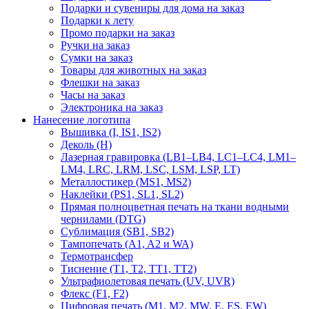
Подарки и сувениры для дома на заказ
Подарки к лету
Промо подарки на заказ
Ручки на заказ
Сумки на заказ
Товары для животных на заказ
Флешки на заказ
Часы на заказ
Электроника на заказ
Нанесение логотипа
Вышивка (I, IS1, IS2)
Деколь (H)
Лазерная гравировка (LB1–LB4, LC1–LC4, LM1–
LM4, LRC, LRM, LSC, LSM, LSP, LT)
Металлостикер (MS1, MS2)
Наклейки (PS1, SL1, SL2)
Прямая полноцветная печать на ткани водными
чернилами (DTG)
Сублимация (SB1, SB2)
Тампопечать (A1, A2 и WA)
Термотрансфер
Тиснение (Т1, Т2, ТT1, ТT2)
Ультрафиолетовая печать (UV, UVR)
Флекс (F1, F2)
Цифровая печать (M1, M2, MW, E, ES, EW)