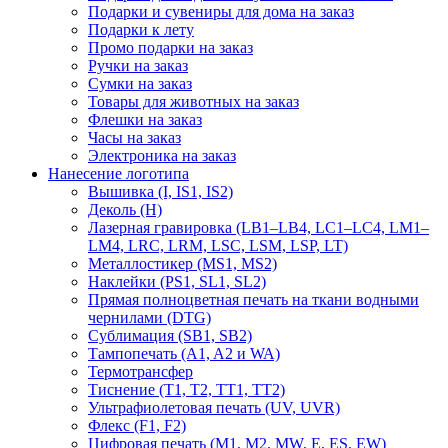
Подарки и сувениры для дома на заказ
Подарки к лету
Промо подарки на заказ
Ручки на заказ
Сумки на заказ
Товары для животных на заказ
Флешки на заказ
Часы на заказ
Электроника на заказ
Нанесение логотипа
Вышивка (I, IS1, IS2)
Деколь (H)
Лазерная гравировка (LB1–LB4, LC1–LC4, LM1–
LM4, LRC, LRM, LSC, LSM, LSP, LT)
Металлостикер (MS1, MS2)
Наклейки (PS1, SL1, SL2)
Прямая полноцветная печать на ткани водными
чернилами (DTG)
Сублимация (SB1, SB2)
Тампопечать (A1, A2 и WA)
Термотрансфер
Тиснение (Т1, Т2, ТT1, ТT2)
Ультрафиолетовая печать (UV, UVR)
Флекс (F1, F2)
Цифровая печать (M1, M2, MW, E, ES, EW)