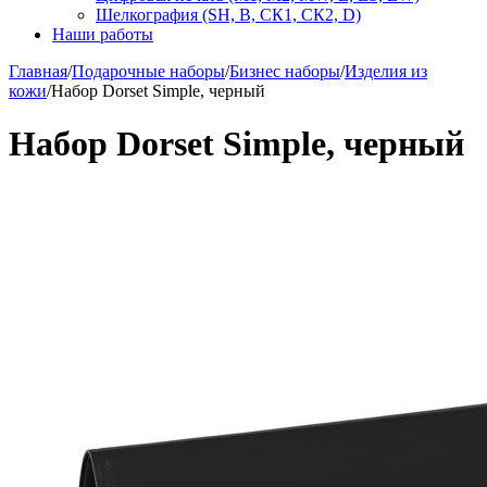
Шелкография (SH, В, СК1, СК2, D)
Наши работы
Главная
/
Подарочные наборы
/
Бизнес наборы
/
Изделия из
кожи
/
Набор Dorset Simple, черный
Набор Dorset Simple, черный