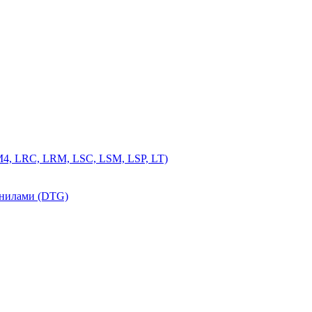
4, LRC, LRM, LSC, LSM, LSP, LT)
рнилами (DTG)