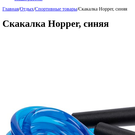
Главная
/
Отдых
/
Спортивные товары
/
Скакалка Hopper, синяя
Скакалка Hopper, синяя