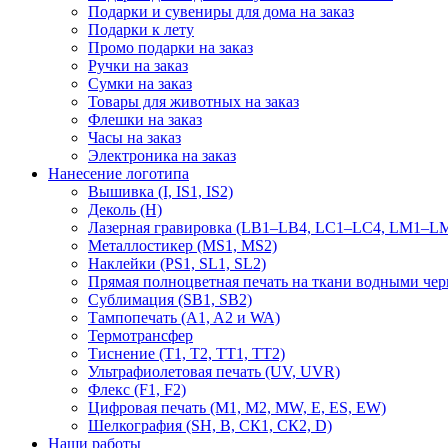
Подарки и сувениры для дома на заказ
Подарки к лету
Промо подарки на заказ
Ручки на заказ
Сумки на заказ
Товары для животных на заказ
Флешки на заказ
Часы на заказ
Электроника на заказ
Нанесение логотипа
Вышивка (I, IS1, IS2)
Деколь (H)
Лазерная гравировка (LB1–LB4, LC1–LC4, LM1–LM
Металлостикер (MS1, MS2)
Наклейки (PS1, SL1, SL2)
Прямая полноцветная печать на ткани водными че
Сублимация (SB1, SB2)
Тампопечать (A1, A2 и WA)
Термотрансфер
Тиснение (Т1, Т2, ТT1, ТT2)
Ультрафиолетовая печать (UV, UVR)
Флекс (F1, F2)
Цифровая печать (M1, M2, MW, E, ES, EW)
Шелкография (SH, В, СК1, СК2, D)
Наши работы