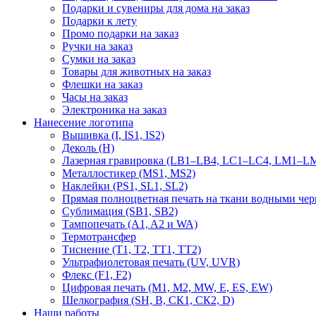
Подарки и сувениры для дома на заказ
Подарки к лету
Промо подарки на заказ
Ручки на заказ
Сумки на заказ
Товары для животных на заказ
Флешки на заказ
Часы на заказ
Электроника на заказ
Нанесение логотипа
Вышивка (I, IS1, IS2)
Деколь (H)
Лазерная гравировка (LB1–LB4, LC1–LC4, LM1–LM
Металлостикер (MS1, MS2)
Наклейки (PS1, SL1, SL2)
Прямая полноцветная печать на ткани водными че
Сублимация (SB1, SB2)
Тампопечать (A1, A2 и WA)
Термотрансфер
Тиснение (Т1, Т2, ТT1, ТT2)
Ультрафиолетовая печать (UV, UVR)
Флекс (F1, F2)
Цифровая печать (M1, M2, MW, E, ES, EW)
Шелкография (SH, В, СК1, СК2, D)
Наши работы