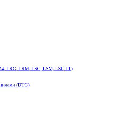
4, LRC, LRM, LSC, LSM, LSP, LT)
рнилами (DTG)