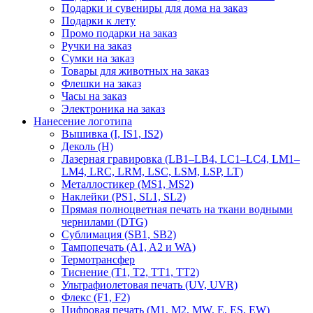
Подарки и сувениры для дома на заказ
Подарки к лету
Промо подарки на заказ
Ручки на заказ
Сумки на заказ
Товары для животных на заказ
Флешки на заказ
Часы на заказ
Электроника на заказ
Нанесение логотипа
Вышивка (I, IS1, IS2)
Деколь (H)
Лазерная гравировка (LB1–LB4, LC1–LC4, LM1–
LM4, LRC, LRM, LSC, LSM, LSP, LT)
Металлостикер (MS1, MS2)
Наклейки (PS1, SL1, SL2)
Прямая полноцветная печать на ткани водными
чернилами (DTG)
Сублимация (SB1, SB2)
Тампопечать (A1, A2 и WA)
Термотрансфер
Тиснение (Т1, Т2, ТT1, ТT2)
Ультрафиолетовая печать (UV, UVR)
Флекс (F1, F2)
Цифровая печать (M1, M2, MW, E, ES, EW)