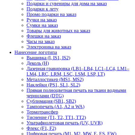
Подарки и сувениры для дома на заказ
Подарки к лету
Промо подарки на заказ
Ручки на заказ
Сумки на заказ
Товары для животных на заказ
Флешки на заказ
Часы на заказ
Электроника на заказ
Нанесение логотипа
Вышивка (I, IS1, IS2)
Деколь (H)
Лазерная гравировка (LB1–LB4, LC1–LC4, LM1–
LM4, LRC, LRM, LSC, LSM, LSP, LT)
Металлостикер (MS1, MS2)
Наклейки (PS1, SL1, SL2)
Прямая полноцветная печать на ткани водными
чернилами (DTG)
Сублимация (SB1, SB2)
Тампопечать (A1, A2 и WA)
Термотрансфер
Тиснение (Т1, Т2, ТT1, ТT2)
Ультрафиолетовая печать (UV, UVR)
Флекс (F1, F2)
Цифровая печать (M1, M2, MW, E, ES, EW)