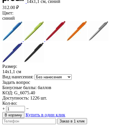
14х1,1 см, синий
312.00
₽
Цвет:
синий
Размер:
14х1,1 см
Вид нанесения:
Задать вопрос
Бонусные баллы:
баллов
КОД:
G_6075.40
Доступность:
1226 шт.
Кол-во:
+
−
Купить в один клик
В корзину
Заказ в 1 клик