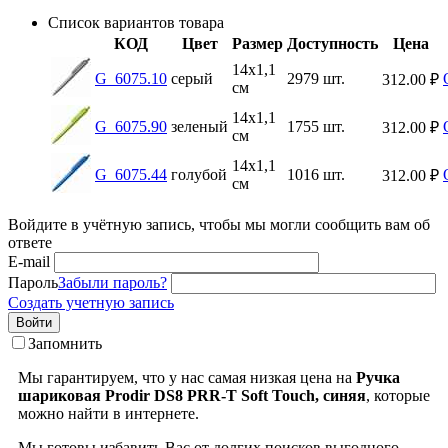
Список вариантов товара
КОД
Цвет
Размер
Доступность
Цена
14х1,1
G_6075.10
серый
2979 шт.
312.00
₽
см
14х1,1
G_6075.90
зеленый
1755 шт.
312.00
₽
см
14х1,1
G_6075.44
голубой
1016 шт.
312.00
₽
см
Войдите в учётную запись, чтобы мы могли сообщить вам об
ответе
E-mail
Пароль
Забыли пароль?
Создать учетную запись
Войти
Запомнить
Мы гарантируем, что у нас самая низкая цена на
Ручка
шариковая Prodir DS8 PRR-T Soft Touch, синяя
, которые
можно найти в интернете.
Мы готовы избавить Вас от долгих поисков выгодного