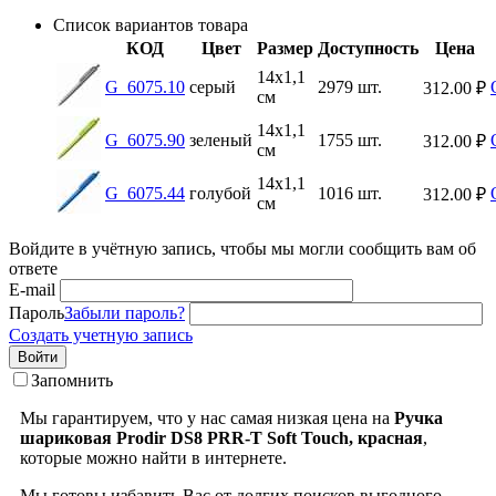
Список вариантов товара
КОД
Цвет
Размер
Доступность
Цена
14х1,1
G_6075.10
серый
2979 шт.
312.00
₽
см
14х1,1
G_6075.90
зеленый
1755 шт.
312.00
₽
см
14х1,1
G_6075.44
голубой
1016 шт.
312.00
₽
см
Войдите в учётную запись, чтобы мы могли сообщить вам об
ответе
E-mail
Пароль
Забыли пароль?
Создать учетную запись
Войти
Запомнить
Мы гарантируем, что у нас самая низкая цена на
Ручка
шариковая Prodir DS8 PRR-T Soft Touch, красная
,
которые можно найти в интернете.
Мы готовы избавить Вас от долгих поисков выгодного