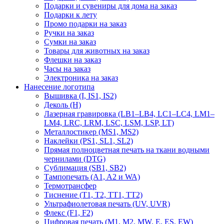
Подарки и сувениры для дома на заказ
Подарки к лету
Промо подарки на заказ
Ручки на заказ
Сумки на заказ
Товары для животных на заказ
Флешки на заказ
Часы на заказ
Электроника на заказ
Нанесение логотипа
Вышивка (I, IS1, IS2)
Деколь (H)
Лазерная гравировка (LB1–LB4, LC1–LC4, LM1–
LM4, LRC, LRM, LSC, LSM, LSP, LT)
Металлостикер (MS1, MS2)
Наклейки (PS1, SL1, SL2)
Прямая полноцветная печать на ткани водными
чернилами (DTG)
Сублимация (SB1, SB2)
Тампопечать (A1, A2 и WA)
Термотрансфер
Тиснение (Т1, Т2, ТT1, ТT2)
Ультрафиолетовая печать (UV, UVR)
Флекс (F1, F2)
Цифровая печать (M1, M2, MW, E, ES, EW)