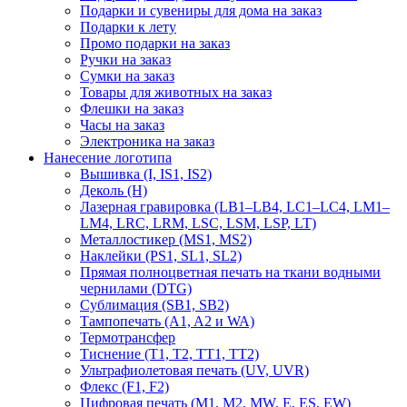
Подарки и сувениры для дома на заказ
Подарки к лету
Промо подарки на заказ
Ручки на заказ
Сумки на заказ
Товары для животных на заказ
Флешки на заказ
Часы на заказ
Электроника на заказ
Нанесение логотипа
Вышивка (I, IS1, IS2)
Деколь (H)
Лазерная гравировка (LB1–LB4, LC1–LC4, LM1–
LM4, LRC, LRM, LSC, LSM, LSP, LT)
Металлостикер (MS1, MS2)
Наклейки (PS1, SL1, SL2)
Прямая полноцветная печать на ткани водными
чернилами (DTG)
Сублимация (SB1, SB2)
Тампопечать (A1, A2 и WA)
Термотрансфер
Тиснение (Т1, Т2, ТT1, ТT2)
Ультрафиолетовая печать (UV, UVR)
Флекс (F1, F2)
Цифровая печать (M1, M2, MW, E, ES, EW)