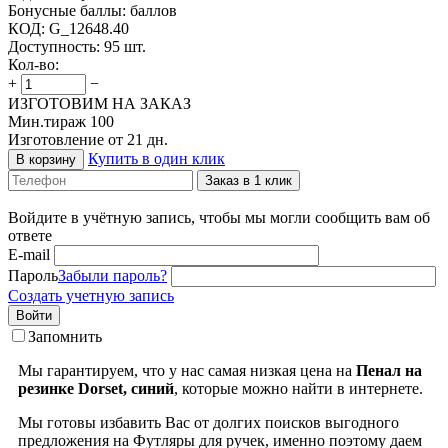
Бонусные баллы:
баллов
КОД:
G_12648.40
Доступность:
95 шт.
Кол-во:
+
−
ИЗГОТОВИМ НА ЗАКАЗ
Мин.тираж 100
Изготовление от 21 дн.
Купить в один клик
В корзину
Заказ в 1 клик
Войдите в учётную запись, чтобы мы могли сообщить вам об
ответе
E-mail
Пароль
Забыли пароль?
Создать учетную запись
Войти
Запомнить
Мы гарантируем, что у нас самая низкая цена на
Пенал на
резинке Dorset, синий
, которые можно найти в интернете.
Мы готовы избавить Вас от долгих поисков выгодного
предложения на Футляры для ручек, именно поэтому даем