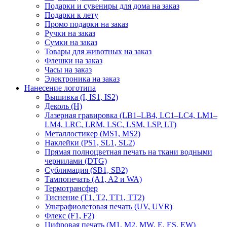
Подарки и сувениры для дома на заказ
Подарки к лету
Промо подарки на заказ
Ручки на заказ
Сумки на заказ
Товары для животных на заказ
Флешки на заказ
Часы на заказ
Электроника на заказ
Нанесение логотипа
Вышивка (I, IS1, IS2)
Деколь (H)
Лазерная гравировка (LB1–LB4, LC1–LC4, LM1–
LM4, LRC, LRM, LSC, LSM, LSP, LT)
Металлостикер (MS1, MS2)
Наклейки (PS1, SL1, SL2)
Прямая полноцветная печать на ткани водными
чернилами (DTG)
Сублимация (SB1, SB2)
Тампопечать (A1, A2 и WA)
Термотрансфер
Тиснение (Т1, Т2, ТT1, ТT2)
Ультрафиолетовая печать (UV, UVR)
Флекс (F1, F2)
Цифровая печать (M1, M2, MW, E, ES, EW)