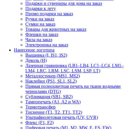
Подарки и сувениры для дома на заказ
Подарки к лету
Промо подарки на заказ
Ручки на заказ
Сумки на заказ
Товары для животных на заказ
Флешки на заказ
Часы на заказ
Электроника на заказ
Нанесение логотипа
Вышивка (I, IS1, IS2)
Деколь (H)
Лазерная гравировка (LB1–LB4, LC1–LC4, LM1–
LM4, LRC, LRM, LSC, LSM, LSP, LT)
Металлостикер (MS1, MS2)
Наклейки (PS1, SL1, SL2)
Прямая полноцветная печать на ткани водными
чернилами (DTG)
Сублимация (SB1, SB2)
Тампопечать (A1, A2 и WA)
Термотрансфер
Тиснение (Т1, Т2, ТT1, ТT2)
Ультрафиолетовая печать (UV, UVR)
Флекс (F1, F2)
Цифровая печать (M1, M2, MW, E, ES, EW)