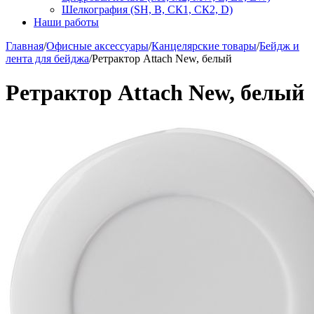
Шелкография (SH, В, СК1, СК2, D)
Наши работы
Главная
/
Офисные аксессуары
/
Канцелярские товары
/
Бейдж и
лента для бейджа
/
Ретрактор Attach New, белый
Ретрактор Attach New, белый