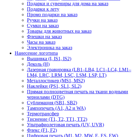
Подарки и сувениры для дома на заказ
Подарки к лету
Промо подарки на заказ
Ручки на заказ
Сумки на заказ
Товары для животных на заказ
Флешки на заказ
Часы на заказ
Электроника на заказ
Нанесение логотипа
Вышивка (I, IS1, IS2)
Деколь (H)
Лазерная гравировка (LB1–LB4, LC1–LC4, LM1–
LM4, LRC, LRM, LSC, LSM, LSP, LT)
Металлостикер (MS1, MS2)
Наклейки (PS1, SL1, SL2)
Прямая полноцветная печать на ткани водными
чернилами (DTG)
Сублимация (SB1, SB2)
Тампопечать (A1, A2 и WA)
Термотрансфер
Тиснение (Т1, Т2, ТT1, ТT2)
Ультрафиолетовая печать (UV, UVR)
Флекс (F1, F2)
Цифровая печать (M1, M2, MW, E, ES, EW)