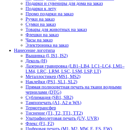
Подарки и сувениры для дома на заказ
Подарки к лету
Промо подарки на заказ
Ручки на заказ
Сумки на заказ
Товары для животных на заказ
Флешки на заказ
Часы на заказ
Электроника на заказ
Нанесение логотипа
Вышивка (I, IS1, IS2)
Деколь (H)
Лазерная гравировка (LB1–LB4, LC1–LC4, LM1–
LM4, LRC, LRM, LSC, LSM, LSP, LT)
Металлостикер (MS1, MS2)
Наклейки (PS1, SL1, SL2)
Прямая полноцветная печать на ткани водными
чернилами (DTG)
Сублимация (SB1, SB2)
Тампопечать (A1, A2 и WA)
Термотрансфер
Тиснение (Т1, Т2, ТT1, ТT2)
Ультрафиолетовая печать (UV, UVR)
Флекс (F1, F2)
Цифровая печать (M1, M2, MW, E, ES, EW)