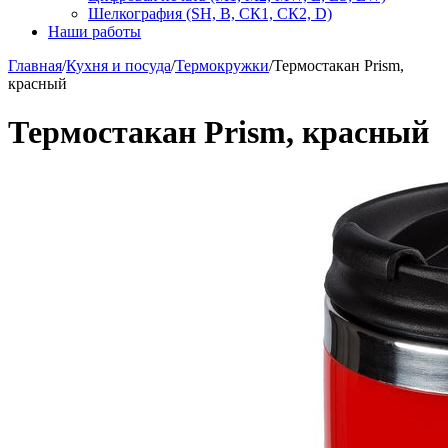
Шелкография (SH, В, СК1, СК2, D)
Наши работы
Главная
/
Кухня и посуда
/
Термокружки
/
Термостакан Prism,
красный
Термостакан Prism, красный